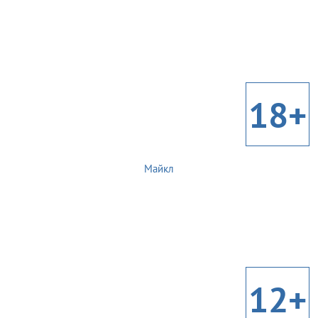
18+
Майкл
12+