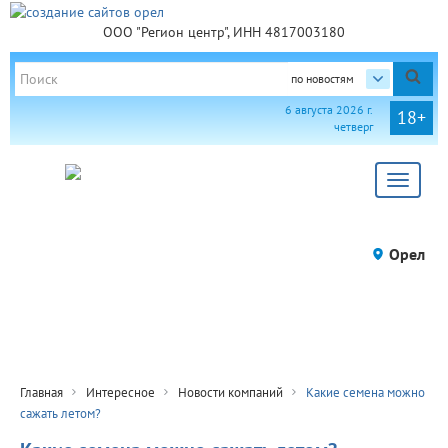
ООО "Регион центр", ИНН 4817003180
по новостям
6 августа 2026 г.
18+
четверг
Toggle
navigat
Орел
Главная
Интересное
Новости компаний
Какие семена можно
сажать летом?