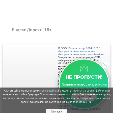
Яндекс.Директ
© ООО
"Регион центр" 2004 - 2026
Информационное наполнение:
Информационное агентство vRossii.ru
Свидетельство о регистрации СМИ
информационного агентства vRossii.ru
ИА № ФС 77‑35502
выдано РОСКОМНАДЗОРом 04 марта
2009г.
И. О. Главного редактора Нарыков А. Н.
Баннеры на портале размещаются на
НЕ ПРОПУСТИ!
правах рекламы.
Реклама на портале:
Главные новости региона
Рекламное агентство "Умный маркетинг"
тел. 7-910-267-70-40,
в вашей почте!
На этом сайте мы используем
cookie-файлы
. Вы можете прочитать о cookie-файлах или
email: umnyy.marketing@yandex.ru
Отдельные публикации могут содержать
изменить настройки браузера. Продолжая пользоваться сайтом без изменения настроек,
ПОДПИСАТЬСЯ
информацию, не предназначенную для
вы даете согласие на использование ваших cookie-файлов. Все собранные при помощи
пользователей до 18 лет.
cookie-файлов данные будут храниться на территории РФ.
Политика в отношении обработки
персональных данных
Политика обработки файлов cookie
Согласен