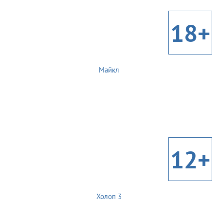
18+
Майкл
12+
Холоп 3