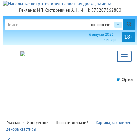
Реклама: ИП Костромичев А. Н. ИНН: 575207862800
по новостям
6 августа 2026 г.
18+
четверг
Toggle
navigat
Орел
Главная
Интересное
Новости компаний
Картина, как элемент
декора квартиры