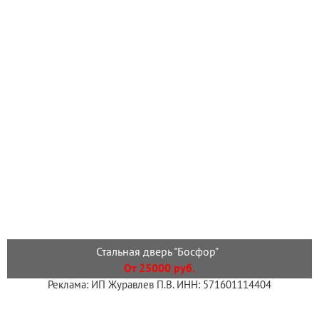
Стальная дверь "Босфор"
От 25000 руб.
Реклама: ИП Журавлев П.В. ИНН: 571601114404