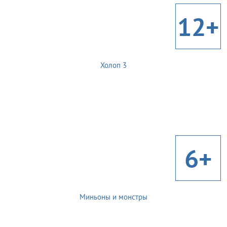
12+
Холоп 3
6+
Миньоны и монстры