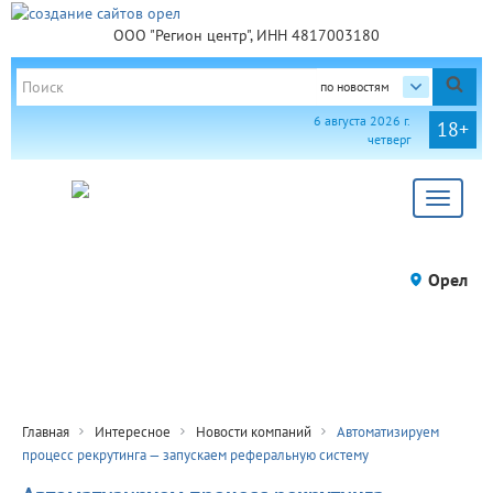
ООО "Регион центр", ИНН 4817003180
по новостям
6 августа 2026 г.
18+
четверг
Toggle
navigat
Орел
Главная
Интересное
Новости компаний
Автоматизируем
процесс рекрутинга — запускаем реферальную систему