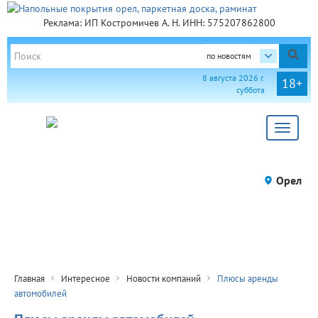
Реклама: ИП Костромичев А. Н. ИНН: 575207862800
по новостям
8 августа 2026 г.
18+
суббота
Toggle
navigat
Орел
Главная
Интересное
Новости компаний
Плюсы аренды
автомобилей