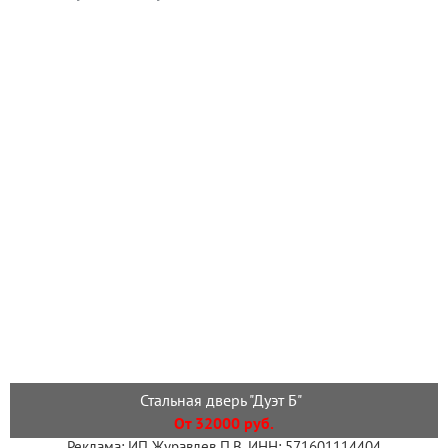
Стальная дверь "Дуэт Б"
От 32000 руб.
Реклама: ИП Журавлев П.В. ИНН: 571601114404