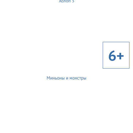
Холоп 3
6+
Миньоны и монстры