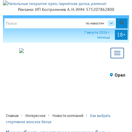
Реклама: ИП Костромичев А. Н. ИНН: 575207862800
по новостям
7 августа 2026 г.
18+
пятница
Toggle
navigat
Орел
Главная
Интересное
Новости компаний
Как выбрать
спортивное женское белье