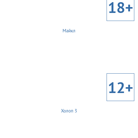
18+
Майкл
12+
Холоп 3