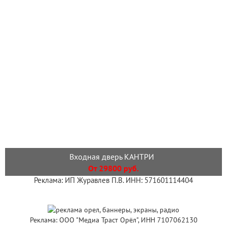
Входная дверь КАНТРИ
От 29800 руб.
Реклама: ИП Журавлев П.В. ИНН: 571601114404
Реклама: ООО "Медиа Траст Орёл", ИНН 7107062130