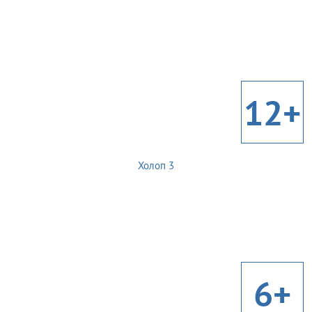
12+
Холоп 3
6+