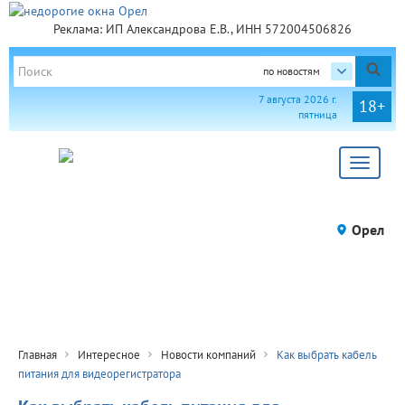
Реклама: ИП Александрова Е.В., ИНН 572004506826
по новостям
7 августа 2026 г.
18+
пятница
Toggle
navigat
Орел
Главная
Интересное
Новости компаний
Как выбрать кабель
питания для видеорегистратора