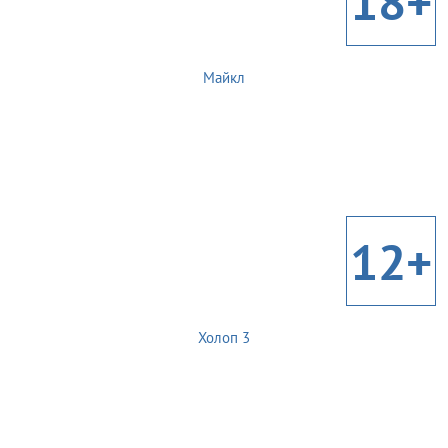
18+
Майкл
12+
Холоп 3