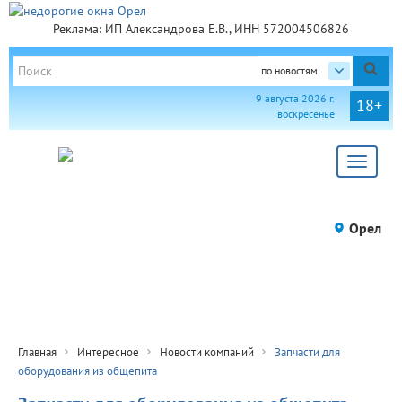
Реклама: ИП Александрова Е.В., ИНН 572004506826
по новостям
9 августа 2026 г.
18+
воскресенье
Toggle
navigat
Орел
Главная
Интересное
Новости компаний
Запчасти для
оборудования из общепита