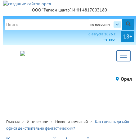
ООО "Регион центр", ИНН 4817003180
по новостям
6 августа 2026 г.
18+
четверг
Toggle
navigat
Орел
Главная
Интересное
Новости компаний
Как сделать дизайн
офиса действительно фантастическим?