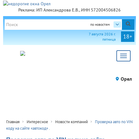
Реклама: ИП Александрова Е.В., ИНН 572004506826
по новостям
7 августа 2026 г.
18+
пятница
Toggle
navigat
Орел
Главная
Интересное
Новости компаний
Проверка авто по VIN
коду на сайте «автокод» .