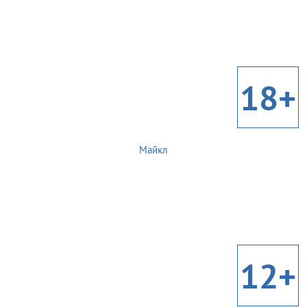
18+
Майкл
12+