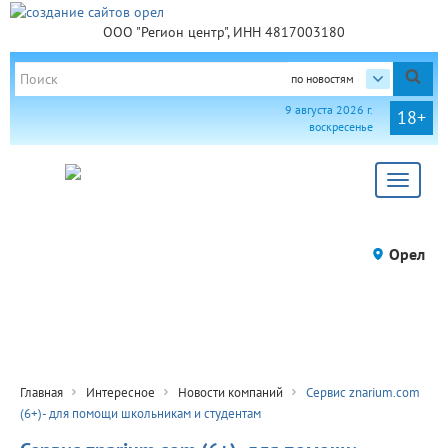
ООО "Регион центр", ИНН 4817003180
по новостям
9 августа 2026 г.
18+
воскресенье
Toggle
navigat
Орел
Главная
Интересное
Новости компаний
Сервис znarium.com
(6+)- для помощи школьникам и студентам