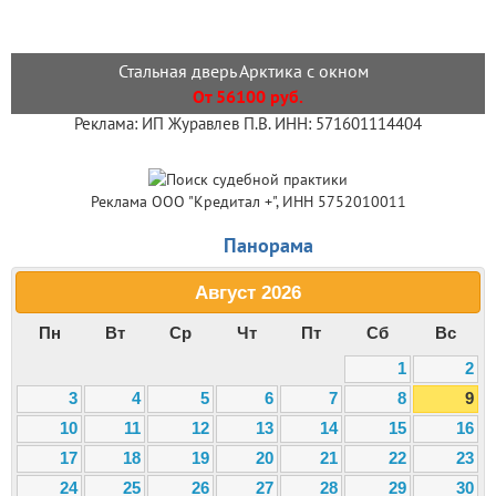
Стальная дверь Арктика с окном
От 56100 руб.
Реклама: ИП Журавлев П.В. ИНН: 571601114404
Реклама ООО "Кредитал +", ИНН 5752010011
Панорама
Август
2026
Пн
Вт
Ср
Чт
Пт
Сб
Вс
1
2
3
4
5
6
7
8
9
10
11
12
13
14
15
16
17
18
19
20
21
22
23
24
25
26
27
28
29
30