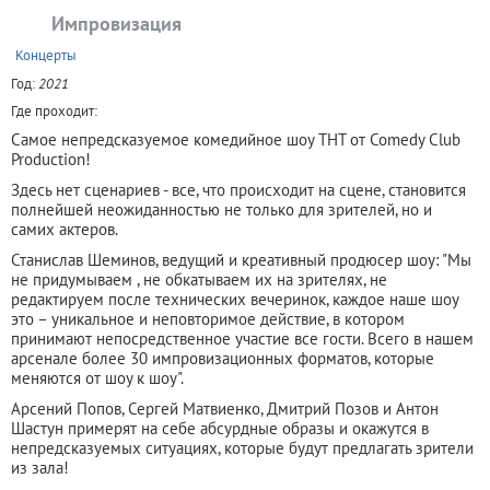
Импровизация
+
Концерты
Год:
2021
Где проходит:
Самое непредсказуемое комедийное шоу ТНТ от Comedy Club
Production!
Здесь нет сценариев - все, что происходит на сцене, становится
полнейшей неожиданностью не только для зрителей, но и
самих актеров.
Станислав Шеминов, ведущий и креативный продюсер шоу: "Мы
не придумываем , не обкатываем их на зрителях, не
редактируем после технических вечеринок, каждое наше шоу
это – уникальное и неповторимое действие, в котором
принимают непосредственное участие все гости. Всего в нашем
арсенале более 30 импровизационных форматов, которые
меняются от шоу к шоу".
Арсений Попов, Сергей Матвиенко, Дмитрий Позов и Антон
Шастун примерят на себе абсурдные образы и окажутся в
непредсказуемых ситуациях, которые будут предлагать зрители
из зала!