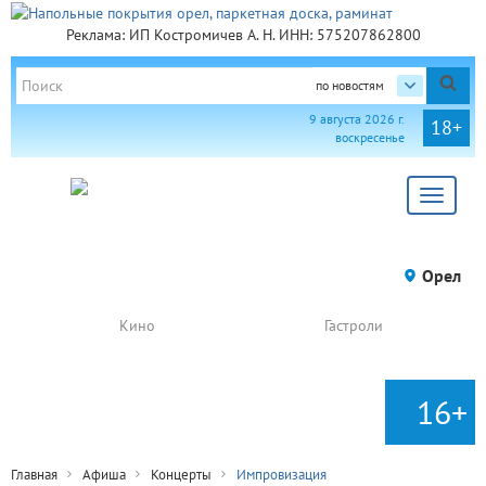
Реклама: ИП Костромичев А. Н. ИНН: 575207862800
по новостям
9 августа 2026 г.
18+
воскресенье
Toggle
navigat
Орел
Кино
Гастроли
16+
Главная
Афиша
Концерты
Импровизация