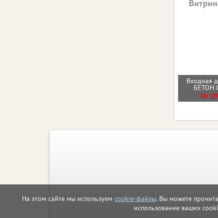
Витрин
Входная 
БЕТОН
От 29
На этом сайте мы используем
cookie-файлы
. Вы можете прочит
использование ваших cook