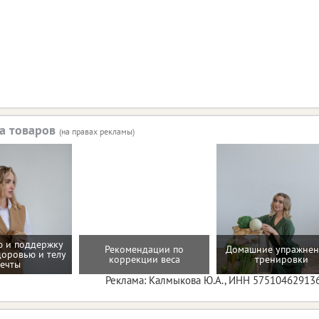
а товаров
(на правах рекламы)
 и поддержку
Рекомендации по
Домашние упражнен
доровью и телу
коррекции веса
тренировки
ечты
Реклама: Калмыкова Ю.А., ИНН 57510462913