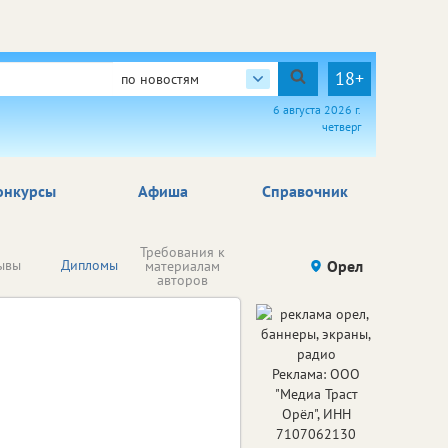
18+
по новостям
6 августа 2026 г.
четверг
онкурсы
Афиша
Справочник
Требования к
ывы
Дипломы
Орел
материалам
авторов
Реклама: ООО
"Медиа Траст
Орёл", ИНН
7107062130