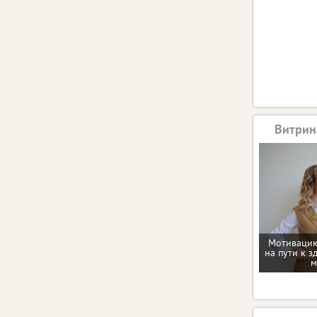
Витрин
Мотивацию
на пути к з
м