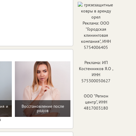
Реклама: ООО
"Городская
клининговая
компания", ИНН
5754006405
Реклама: ИП
Костенников Я.О ,
ИНН
575300050627
ООО "Регион
центр", ИНН
ия и
Восстановление после
4817003180
Программа снижения веса
родов
6