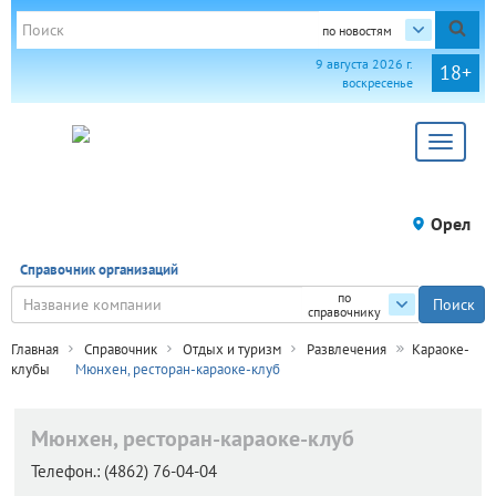
по новостям
9 августа 2026 г.
18+
воскресенье
Toggle
navigat
Орел
Справочник организаций
по
справочнику
Главная
Справочник
Отдых и туризм
Развлечения
Караоке-
клубы
Мюнхен, ресторан-караоке-клуб
Мюнхен, ресторан-караоке-клуб
Телефон.:
(4862) 76-04-04