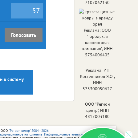
7107062130
57
Реклама: ООО
Голосовать
"Городская
клининговая
компания", ИНН
5754006405
Реклама: ИП
Костенников Я.О ,
и в систему
ИНН
575300050627
ООО "Регион
центр", ИНН
4817003180
 ООО
"Регион центр" 2004 - 2026
нформационное наполнение: Информационное агентство vRossii.ru
видетельство о регистрации СМИ информационного агентства vRossii.ru