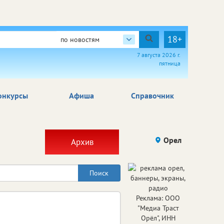
18+
по новостям
7 августа 2026 г.
пятница
онкурсы
Афиша
Справочник
Орел
Архив
Реклама: ООО
"Медиа Траст
Орёл", ИНН