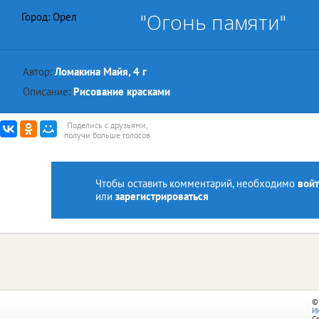
"Огонь памяти"
Город: Орел
Автор:
Ломакина Майя, 4 г
Описание:
Рисование красками
Поделись с друзьями,
получи больше голосов
Чтобы оставить комментарий, необходимо
войт
или
зарегистрироваться
©
И
С