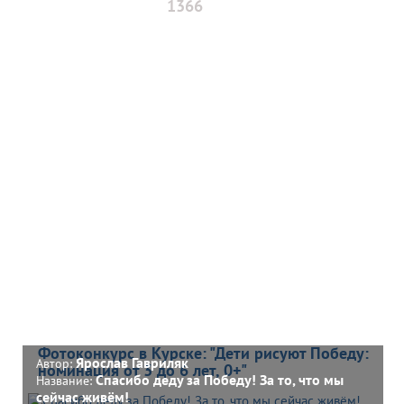
1366
Фотоконкурс в Курске: "Дети рисуют Победу:
Ярослав Гавриляк
Автор:
номинация от 3 до 6 лет, 0+"
Спасибо деду за Победу! За то, что мы
Название:
сейчас живём!