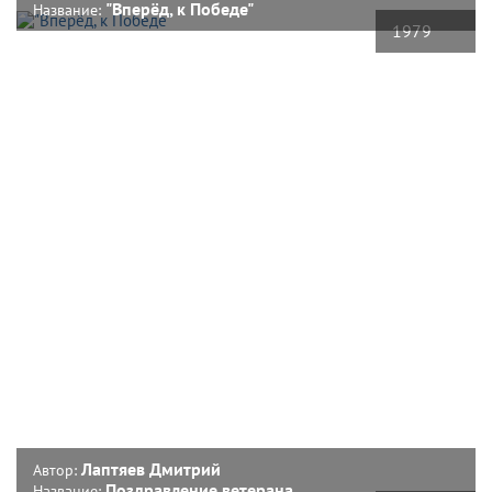
"Вперёд, к Победе"
Название:
1979
Лаптяев Дмитрий
Автор:
Поздравление ветерана
Название: