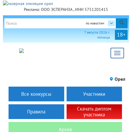
Реклама: ООО ЭСПЕРАНЗА , ИНН 5751201415
по новостям
7 августа 2026 г.
18+
пятница
Toggle
navigat
Орел
Все конкурсы
Участники
Скачать диплом
Правила
участника
Архив