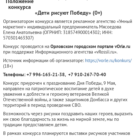
Положение
конкурса
«Дети рисуют Победу» (0+)
Организатором конкурса является рекламное агентство «Умный
маркетинг» индивидуальный предприниматель Мясоедова
Елена Анатольевна (ОГРНИП: 318574900014302; ИНН:
570301463307)
Конкурс проводится на
Орловском городском портале vOrle.ru
при поддержке Информационного агентства «vRossii.ru».
Источник информации об организаторе:
https://vorle.ru/konkurs/
(18+)
Телефоны: +7 996-165-21-38, +7 910-267-70-40
Конкурс приурочен к празднованию Дня Победы, 9 Мая,
направлен на патриотическое воспитание детей в духе
уважения к доблести и героизму ветеранов Великой
Отечественной войны, а также защитников Донбасса и других
территорий в период проведения СВО.
Возможность через рисунки поздравить наших героев, выразить
им свою благодарность за жизнь на мирной земле, мы по
традиции предоставляем детям.
В рамках конкурса планируются выставки рисунков участников