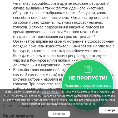
wmmail.ru, socpublic.com и другие похожие ресурсы). В
случае выявления таких фактов у данного Участника
обнуляются ранее набранные голоса без учета, каким
способом они были привлечены. Организатор оставляет
за собой право удалить лишь часть подозрительных
голосов. В случае подозрения в накрутке голосов на
время проведения проверки Участник может быть
отстранен от голосования на срок до трех дней.
Организатор вправе на свое усмотрение в одностороннем
порядке признать недействительными заявки на участие в
Конкурсе, а также запретить дальнейшее участие в
Конкурсе лицам, извлекающим регулярную выгоду из
участия в Конкурсе и/или любым иным образом,
действующим в нарушение настоящих Правил.
В онлайн-голосовании побеждают по три участника (1
место, 2 место и 3 место) в каждой возрастной категории,
НЕ ПРОПУСТИ!
рисунки которых набрали наибольшее количество
голосов. При равенстве голосов победителем признается
Главные новости региона
работа, за которую последний голос был отдан раньше.
в вашей почте!
На этом сайте мы используем
cookie-файлы
. Вы можете прочитать о cookie-файлах или
Организатор не отвечает за какие-либо последствия действий/
изменить настройки браузера. Продолжая пользоваться сайтом без изменения настроек,
ПОДПИСАТЬСЯ
вы даете согласие на использование ваших cookie-файлов. Все собранные при помощи
бездействия Участников, признанных ошибочными, включая
cookie-файлов данные будут храниться на территории РФ.
(кроме всего прочего) понесенные последними затраты.
Наверх
Согласен
Иные правила: