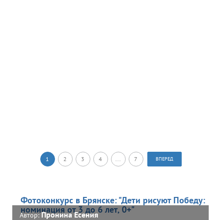
1
2
3
4
...
7
ВПЕРЕД
Фотоконкурс в Брянске: "Дети рисуют Победу:
номинация от 3 до 6 лет, 0+"
Пронина Есения
Автор: