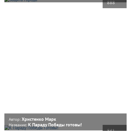
888
Христенко Марк
Автор:
К Параду Победы готовы!
Название:
841