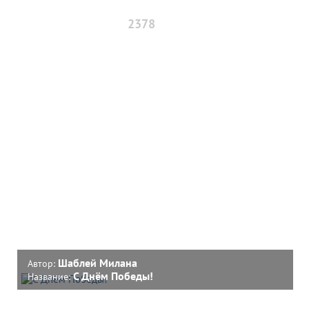
2378
Шаблей Милана
Автор:
С Днём Победы!
Название: