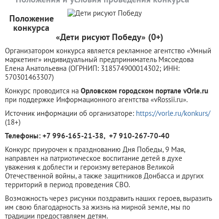
Положение
конкурса
«Дети рисуют Победу» (0+)
Организатором конкурса является рекламное агентство «Умный
маркетинг» индивидуальный предприниматель Мясоедова
Елена Анатольевна (ОГРНИП: 318574900014302; ИНН:
570301463307)
Конкурс проводится на
Орловском городском портале vOrle.ru
при поддержке Информационного агентства «vRossii.ru».
Источник информации об организаторе:
https://vorle.ru/konkurs/
(18+)
Телефоны: +7 996-165-21-38, +7 910-267-70-40
Конкурс приурочен к празднованию Дня Победы, 9 Мая,
направлен на патриотическое воспитание детей в духе
уважения к доблести и героизму ветеранов Великой
Отечественной войны, а также защитников Донбасса и других
территорий в период проведения СВО.
Возможность через рисунки поздравить наших героев, выразить
им свою благодарность за жизнь на мирной земле, мы по
традиции предоставляем детям.