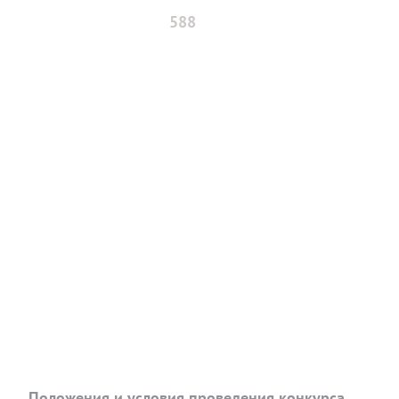
588
Положения и условия проведения конкурса