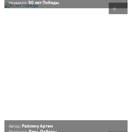
80 лет Победы
Название:
0
Райляну Артем
Автор:
День Победы
Название: