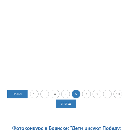
1
...
4
5
6
7
8
...
10
НАЗАД
ВПЕРЕД
Фотоконкурс в Брянске: "Дети рисуют Победу: