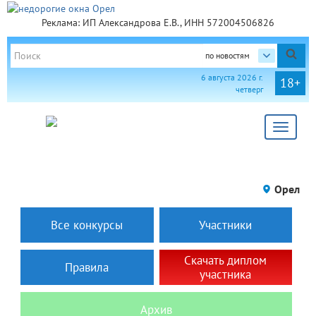
Реклама: ИП Александрова Е.В., ИНН 572004506826
по новостям
6 августа 2026 г.
18+
четверг
Toggle
navigat
Орел
Все конкурсы
Участники
Скачать диплом
Правила
участника
Архив