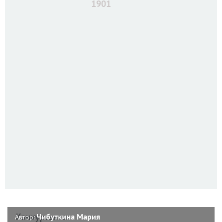
1901
Конкурсанты
Чибуткина Мария
Автор: