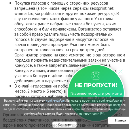
Покупка голосов с помощью сторонних ресурсов
запрещена (в том числе через сервисы seosprint.net,
wmmail.ru, socpublic.com и другие похожие ресурсы). В
случае выявления таких фактов у данного Участника
обнуляются ранее набранные голоса без учета, каким
способом они были привлечены. Организатор оставляет
за собой право удалить лишь часть подозрительных
голосов. В случае подозрения в накрутке голосов на
время проведения проверки Участник может быть
отстранен от голосования на срок до трех дней.
Организатор вправе на свое усмотрение в одностороннем
порядке признать недействительными заявки на участие в
Конкурсе, а также запретить дальнейшее участие в
Конкурсе лицам, извлекающим регулярную выгоду из
участия в Конкурсе и/или любым иным образом,
действующим в нарушение настоящих Правил.
НЕ ПРОПУСТИ!
В онлайн-голосовании побеждают по три участника (1
место, 2 место и 3 место) в каждой возрастной категории,
Главные новости региона
рисунки которых набрали наибольшее количество
в вашей почте!
На этом сайте мы используем
cookie-файлы
. Вы можете прочитать о cookie-файлах или
голосов. При равенстве голосов победителем признается
изменить настройки браузера. Продолжая пользоваться сайтом без изменения настроек,
работа, за которую последний голос был отдан раньше.
ПОДПИСАТЬСЯ
вы даете согласие на использование ваших cookie-файлов. Все собранные при помощи
cookie-файлов данные будут храниться на территории РФ.
Организатор не отвечает за какие-либо последствия действий/
бездействия Участников, признанных ошибочными, включая
Наверх
(кроме всего прочего) понесенные последними затраты.
Согласен