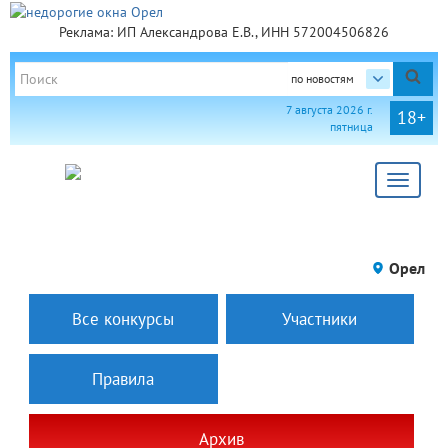
Реклама: ИП Александрова Е.В., ИНН 572004506826
по новостям
7 августа 2026 г.
18+
пятница
Toggle
navigat
Орел
Все конкурсы
Участники
Правила
Архив