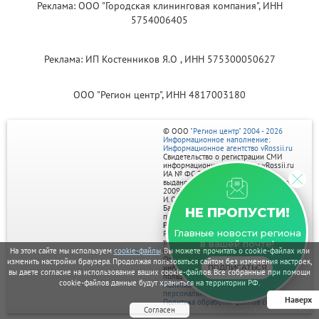
Реклама: ООО "Городская клининговая компания", ИНН
5754006405
Реклама: ИП Костенников Я.О , ИНН 575300050627
ООО "Регион центр", ИНН 4817003180
© ООО
"Регион центр" 2004 - 2026
Информационное наполнение:
Информационное агентство vRossii.ru
Свидетельство о регистрации СМИ
информационного агентства vRossii.ru
ИА № ФС 77‑35502
выдано РОСКОМНАДЗОРом 04 марта
2009г.
И. О. Главного редактора Нарыков А. Н.
Баннеры на портале размещаются на
НЕ ПРОПУСТИ!
правах рекламы.
Реклама на портале:
Главные новости региона
Рекламное агентство "Умный маркетинг"
тел. 7-910-267-70-40,
в вашей почте!
На этом сайте мы используем
cookie-файлы
. Вы можете прочитать о cookie-файлах или
email: umnyy.marketing@yandex.ru
Отдельные публикации могут содержать
изменить настройки браузера. Продолжая пользоваться сайтом без изменения настроек,
информацию, не предназначенную для
ПОДПИСАТЬСЯ
вы даете согласие на использование ваших cookie-файлов. Все собранные при помощи
пользователей до 18 лет.
cookie-файлов данные будут храниться на территории РФ.
Политика в отношении обработки
персональных данных
Наверх
Политика обработки файлов cookie
Согласен