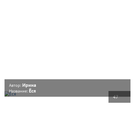
Ирина
Автор:
Ёся
Название:
47