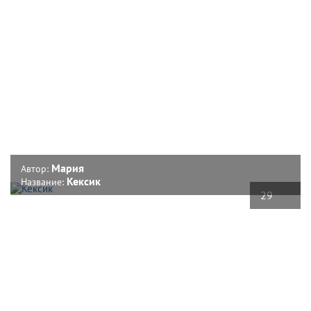
Мария
Автор:
Кексик
Название:
29