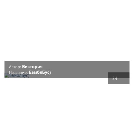
Виктория
Автор:
БамблБус)
Название:
24