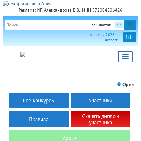
Реклама: ИП Александрова Е.В., ИНН 572004506826
по новостям
6 августа 2026 г.
18+
четверг
Toggle
navigat
Орел
Все конкурсы
Участники
Скачать диплом
Правила
участника
Архив