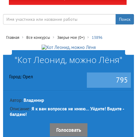
Главная
Все конкурсы
Зверье мое (0+)
13896
"Кот Леонид, можно Лёня"
Город: Орел
795
Автор:
Владимир
Описание:
Я к вам вопросов не имею... Уйдите! Видите -
балдею!
Голосовать