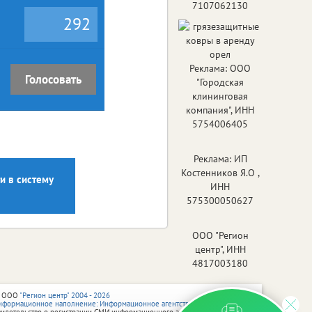
7107062130
292
Реклама: ООО
Голосовать
"Городская
клининговая
компания", ИНН
5754006405
Реклама: ИП
Костенников Я.О ,
и в систему
ИНН
575300050627
ООО "Регион
центр", ИНН
4817003180
 ООО
"Регион центр" 2004 - 2026
нформационное наполнение: Информационное агентство vRossii.ru
видетельство о регистрации СМИ информационного агентства vRossii.ru