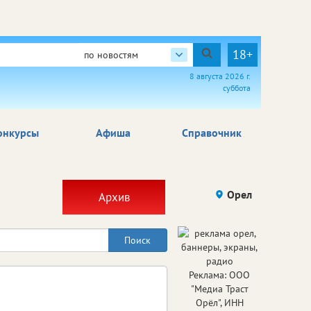
18+
по новостям
8 августа 2026 г.
суббота
онкурсы
Афиша
Справочник
Орел
Архив
Реклама: ООО
"Медиа Траст
Орёл", ИНН