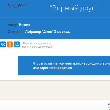
"Верный друг"
Город: Орел
Автор:
Никита
Описание:
Лабрадор "Джек" 3 месяца.
Поделись с друзьями,
получи больше голосов
Чтобы оставить комментарий, необходимо
войт
или
зарегистрироваться
©
И
С