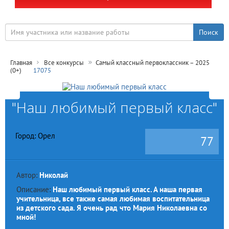
Главная
Все конкурсы
Самый классный первоклассник – 2025
(0+)
17075
"Наш любимый первый класс"
Город: Орел
77
Автор:
Николай
Описание:
Наш любимый первый класс. А наша первая
учительница, все также самая любимая воспитательница
из детского сада. Я очень рад что Мария Николаевна со
мной!