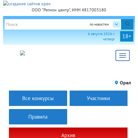
ООО "Регион центр", ИНН 4817003180
по новостям
6 августа 2026 г.
18+
четверг
Toggle
navigat
Орел
Все конкурсы
Участники
Правила
Архив