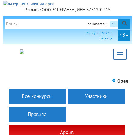
Реклама: ООО ЭСПЕРАНЗА , ИНН 5751201415
по новостям
7 августа 2026 г.
18+
пятница
Toggle
navigat
Орел
Все конкурсы
Участники
Правила
Архив