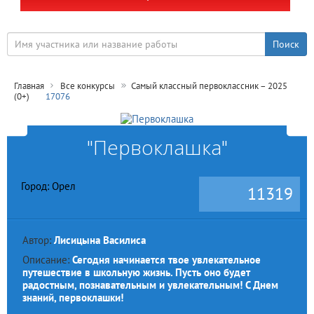
Главная
Все конкурсы
Самый классный первоклассник – 2025
(0+)
17076
"Первоклашка"
Город: Орел
11319
Автор:
Лисицына Василиса
Описание:
Сегодня начинается твое увлекательное
путешествие в школьную жизнь. Пусть оно будет
радостным, познавательным и увлекательным! С Днем
знаний, первоклашки!