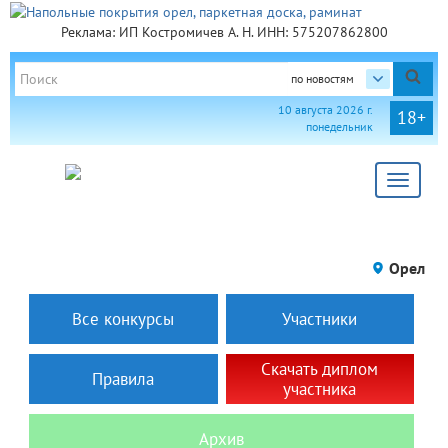
Реклама: ИП Костромичев А. Н. ИНН: 575207862800
по новостям
10 августа 2026 г.
18+
понедельник
Toggle
navigat
Орел
Все конкурсы
Участники
Скачать диплом
Правила
участника
Архив