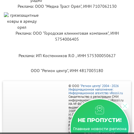
Реклама: ООО "Медиа Траст Орёл", ИНН 7107062130
Реклама: ООО "Городская клининговая компания", ИНН
5754006405
Реклама: ИП Костенников Я.О , ИНН 575300050627
ООО "Регион центр", ИНН 4817003180
© ООО
"Регион центр" 2004 - 2026
Информационное наполнение:
Информационное агентство vRossii.ru
Свидетельство о регистрации СМИ
информационного агентства vRossii.ru
ИА № ФС 77‑35502
выдано РОСКОМНАДЗОРом 04 марта
2009г.
И. О. Главного редактора Нарыков А. Н.
Баннеры на портале размещаются на
НЕ ПРОПУСТИ!
правах рекламы.
Реклама на портале:
Главные новости региона
Рекламное агентство "Умный маркетинг"
тел. 7-910-267-70-40,
в вашей почте!