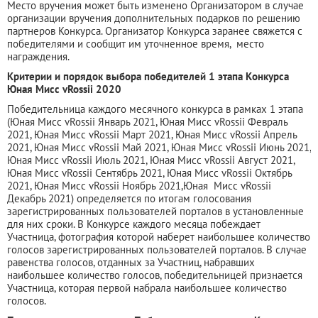
Место вручения может быть изменено Организатором в случае
организации вручения дополнительных подарков по решению
партнеров Конкурса. Организатор Конкурса заранее свяжется с
победителями и сообщит им уточненное время, место
награждения.
Критерии и порядок выбора победителей 1 этапа Конкурса
Юная Мисс vRossii 2020
Победительница каждого месячного конкурса в рамках 1 этапа
(Юная Мисс vRossii Январь 2021, Юная Мисс vRossii Февраль
2021, Юная Мисс vRossii Март 2021, Юная Мисс vRossii Апрель
2021, Юная Мисс vRossii Май 2021, Юная Мисс vRossii Июнь 2021,
Юная Мисс vRossii Июль 2021, Юная Мисс vRossii Август 2021,
Юная Мисс vRossii Сентябрь 2021, Юная Мисс vRossii Октябрь
2021, Юная Мисс vRossii Ноябрь 2021,Юная Мисс vRossii
Декабрь 2021) определяется по итогам голосования
зарегистрированных пользователей порталов в установленные
для них сроки. В Конкурсе каждого месяца побеждает
Участница, фотография которой наберет наибольшее количество
голосов зарегистрированных пользователей порталов. В случае
равенства голосов, отданных за Участниц, набравших
наибольшее количество голосов, победительницей признается
Участница, которая первой набрала наибольшее количество
голосов.