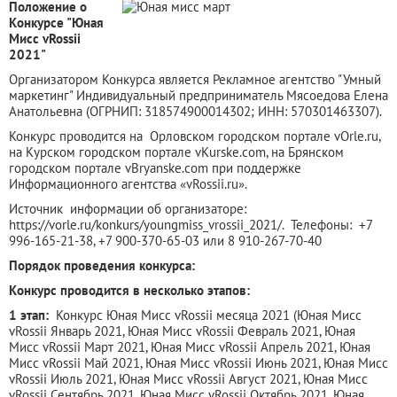
Положение о
Конкурсе "Юная
Мисс vRossii
2021"
Организатором Конкурса является Рекламное агентство "Умный
маркетинг" Индивидуальный предприниматель Мясоедова Елена
Анатольевна (ОГРНИП: 318574900014302; ИНН: 570301463307).
Конкурс проводится на Орловском городском портале vOrle.ru,
на Курском городском портале vKurske.com, на Брянском
городском портале vBryanske.com при поддержке
Информационного агентства «vRossii.ru».
Источник информации об организаторе:
https://vorle.ru/konkurs/youngmiss_vrossii_2021/. Телефоны: +7
996-165-21-38, +7 900-370-65-03 или 8 910-267-70-40
Порядок проведения конкурса:
Конкурс проводится в несколько этапов:
1 этап:
Конкурс Юная Мисс vRossii месяца 2021 (Юная Мисс
vRossii Январь 2021, Юная Мисс vRossii Февраль 2021, Юная
Мисс vRossii Март 2021, Юная Мисс vRossii Апрель 2021, Юная
Мисс vRossii Май 2021, Юная Мисс vRossii Июнь 2021, Юная Мисс
vRossii Июль 2021, Юная Мисс vRossii Август 2021, Юная Мисс
vRossii Сентябрь 2021, Юная Мисс vRossii Октябрь 2021, Юная