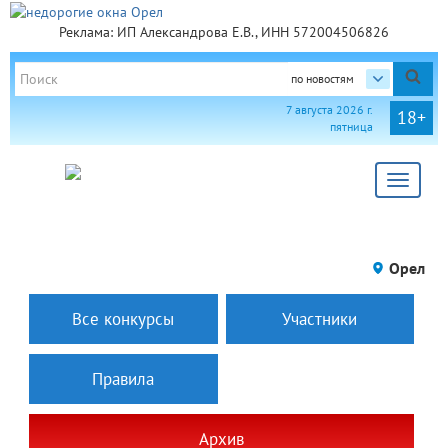
Реклама: ИП Александрова Е.В., ИНН 572004506826
по новостям
7 августа 2026 г.
18+
пятница
Toggle
navigat
Орел
Все конкурсы
Участники
Правила
Архив