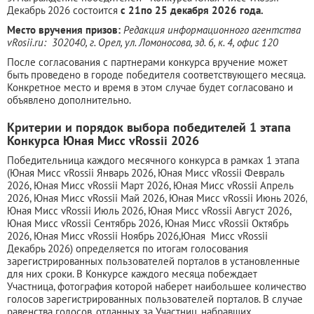
Декабрь 2026 состоится
с 21по 25 декабря 2026 года.
Место вручения призов:
Редакция информационного агентства
vRosii.ru: 302040, г. Орел, ул. Ломоносова, зд. 6, к. 4, офис 120
После согласования с партнерами конкурса вручение может
быть проведено в городе победителя соответствующего месяца.
Конкретное место и время в этом случае будет согласовано и
объявлено дополнительно.
Критерии и порядок выбора победителей 1 этапа
Конкурса Юная Мисс vRossii 2026
Победительница каждого месячного конкурса в рамках 1 этапа
(Юная Мисс vRossii Январь 2026, Юная Мисс vRossii Февраль
2026, Юная Мисс vRossii Март 2026, Юная Мисс vRossii Апрель
2026, Юная Мисс vRossii Май 2026, Юная Мисс vRossii Июнь 2026,
Юная Мисс vRossii Июль 2026, Юная Мисс vRossii Август 2026,
Юная Мисс vRossii Сентябрь 2026, Юная Мисс vRossii Октябрь
2026, Юная Мисс vRossii Ноябрь 2026,Юная Мисс vRossii
Декабрь 2026) определяется по итогам голосования
зарегистрированных пользователей порталов в установленные
для них сроки. В Конкурсе каждого месяца побеждает
Участница, фотография которой наберет наибольшее количество
голосов зарегистрированных пользователей порталов. В случае
равенства голосов, отданных за Участниц, набравших