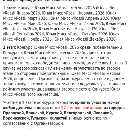
1 этап:
Конкурс Юная Мисс vRossii месяца 2026 (Юная Мисс
vRossii Январь 2026, Юная Мисс vRossii Февраль 2026, Юная
Мисс vRossii Март 2026, Юная Мисс vRossii Апрель 2026, Юная
Мисс vRossii Май 2026, Юная Мисс vRossii Июнь 2026, Юная Мисс
vRossii Июль 2026, Юная Мисс vRossii Август 2026, Юная Мисс
vRossii Сентябрь 2026, Юная Мисс vRossii Октябрь 2026, Юная
Мисс vRossii Ноябрь 2026, Юная Мисс vRossii Декабрь 2026).
2 этап:
Конкурс Юная Мисс vRossii 2026 среди победительниц
Конкурсов Юная Мисс vRossii месяца 2026г. Данный этап
конкурса является закрытым, участие в этом этапе могут
принимать только победительницы по каждому месяцу 1 этапа. В
случае невозможности или нежелания участвовать во втором
этапе со стороны победительницы Юная Мисс vRossii месяца
2026, по решению Организатора конкурса вместо нее в данном
этапе конкурса может принять участие следующая участница по
рейтингу (участница, занявшая второе место в Конкурсе Юная
Мисс vRossii того же месяца).
Участие в 1 этапе конкурса открытое,
принять участие может
любая девочка в возрасте
до 12 лет включительно
из городов
Орловской, Брянской, Курской, Белгородской, Липецкой,
Воронежской, Тульской областей
, и иных регионов по
согласованию с Организатором.