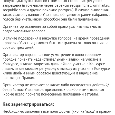
Покупка\накрутка голосов с помощью сторонних ресурсов
запрещена (в том числе через сервисы seosprint.net, wmmail.ru,
socpublic.com и другие похожие ресурсы). В случае выявления
таких фактов у данного Участника обнуляются ранее набранные
голоса без учета, каким способом они были привлечены.
Организатор оставляет за собой право удалить лишь часть
подозрительных голосов.
В случае подозрения в накрутке голосов на время проведения
проверки Участница может быть отстранена от голосования на
срок до трех дней.
Организатор вправе на свое усмотрение в одностороннем
порядке признать недействительными заявки на участие в
Конкурсе, а также запретить дальнейшее участие в Конкурсе
лицам, извлекающим регулярную выгоду из участия в Конкурсе
и/или любым иным образом действующим в нарушение
настоящих Правил.
Организатор не отвечает за какие-либо последствия действий/
бездействия Участников, признанных ошибочными, включая
(кроме всего прочего) понесенные последними затраты.
Как зарегистрироваться:
Необходимо заполнить все поля формы (кнопка "вход" в правом