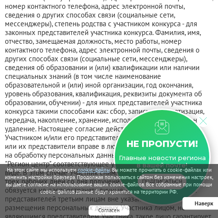
номер контактного телефона, адрес электронной почты,
сведения о других способах связи (социальные сети,
мессенджеры), степень родства с участником конкурса - для
законных представителей участника конкурса. Фамилия, имя,
отчество, замещаемая должность, место работы, номер
контактного телефона, адрес электронной почты, сведения о
других способах связи (социальные сети, мессенджеры),
сведения об образовании и (или) квалификации или наличии
специальных знаний (в том числе наименование
образовательной и (или) иной организации, год окончания,
уровень образования, квалификация, реквизиты документа об
образовании, обучении) - для иных представителей участника
конкурса такими способами как: сбор, запись, систематизация,
передача, накопление, хранение, использование, уничтожение,
удаление. Настоящее согласие действует до дня его отзыва
Участником и/или его представителем. Участники конкурса и/
НЕ ПРОПУСТИ!
или их представители вправе в любое время отозвать согласие
на обработку персональных данных, направив по адресу ООО
Главные новости региона
"Регион центр" соответствующее уведомление в письменном
в вашей почте!
На этом сайте мы используем
cookie-файлы
. Вы можете прочитать о cookie-файлах или
виде. В этом случае Участник снимается с конкурса в течение
изменить настройки браузера. Продолжая пользоваться сайтом без изменения настроек,
трех рабочих дней со дня получения письма. Организатор,
ПОДПИСАТЬСЯ
вы даете согласие на использование ваших cookie-файлов. Все собранные при помощи
обязуется не распространять личные данные Участников, их
cookie-файлов данные будут храниться на территории РФ.
представителей третьим лицам вне указанных целей. В случае
Наверх
размещения персональных данных Участника лицом, не
Согласен
являющимся представителем Участника, такое лицо гарантирует