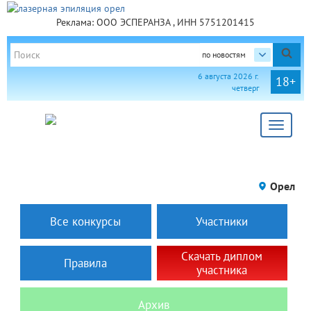
Реклама: ООО ЭСПЕРАНЗА , ИНН 5751201415
по новостям
6 августа 2026 г.
18+
четверг
Toggle
navigat
Орел
Все конкурсы
Участники
Скачать диплом
Правила
участника
Архив