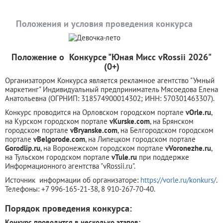
Положения и условия проведения конкурса
Положение о Конкурсе "Юная Мисс vRossii 2026"
(0+)
Организатором Конкурса является рекламное агентство "Умный
маркетинг" Индивидуальный предприниматель Мясоедова Елена
Анатольевна (ОГРНИП: 318574900014302; ИНН: 570301463307).
Конкурс проводится на Орловском городском портале
vOrle.ru
,
на Курском городском портале
vKurske.com
, на Брянском
городском портале
vBryanske.com
, на Белгородском городском
портале
vBelgorode.com
, на Липецком городском портале
Gorodlip.ru
, на Воронежском городском портале
vVoronezhe.ru
,
на Тульском городском портале
vTule.ru
при поддержке
Информационного агентства "vRossii.ru".
Источник информации об организаторе:
https://vorle.ru/konkurs/
.
Телефоны: +7 996-165-21-38, 8 910-267-70-40.
Порядок проведения конкурса:
Конкурс проводится в несколько этапов: