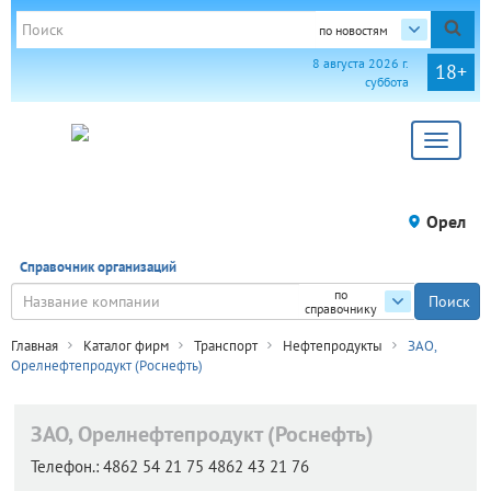
по новостям
8 августа 2026 г.
18+
суббота
Toggle
navigat
Орел
Справочник организаций
по
справочнику
Главная
Каталог фирм
Транспорт
Нефтепродукты
ЗАО,
Орелнефтепродукт (Роснефть)
ЗАО, Орелнефтепродукт (Роснефть)
Телефон.:
4862 54 21 75 4862 43 21 76