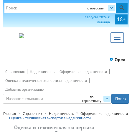
по новостям
7 августа 2026 г.
18+
пятница
Toggle
navigat
Орел
Справочник
Недвижимость
Оформление недвижимости
Оценка и техническая экспертиза недвижимости
Добавить организацию
по
справочнику
Главная
Справочник
Недвижимость
Оформление недвижимости
Оценка и техническая экспертиза недвижимости
Оценка и техническая экспертиза