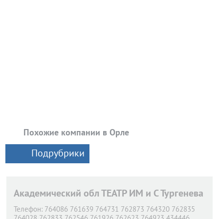
Похожие компании в Орле
Подрубрики
Академический обл ТЕАТР ИМ и С Тургенева
Телефон:
764086 761639 764731 762873 764320 762835
764028 762833 762546 761926 762623 764923 434446