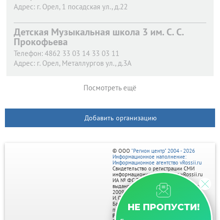
Адрес:
г. Орел,
1 посадская ул., д.22
Детская Музыкальная школа 3 им. С. С.
Прокофьева
Телефон:
4862 33 03 14 33 03 11
Адрес:
г. Орел,
Металлургов ул., д.3А
Посмотреть ещё
Добавить организацию
© ООО
"Регион центр" 2004 - 2026
Информационное наполнение:
Информационное агентство vRossii.ru
Свидетельство о регистрации СМИ
информационного агентства vRossii.ru
ИА № ФС 77‑35502
выдано РОСКОМНАДЗОРом 04 марта
2009г.
И. О. Главного редактора Нарыков А. Н.
Баннеры на портале размещаются на
НЕ ПРОПУСТИ!
правах рекламы.
Реклама на портале: