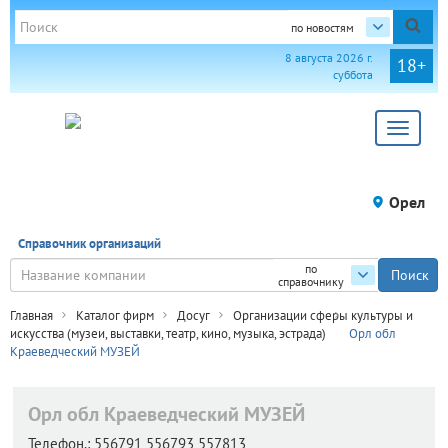
по новостям
8 августа 2026 г.
18+
суббота
Toggle
navigat
Орел
Справочник организаций
по
справочнику
Главная
Каталог фирм
Досуг
Организации сферы культуры и
искусства (музеи, выставки, театр, кино, музыка, эстрада)
Орл обл
Краеведческий МУЗЕЙ
Орл обл Краеведческий МУЗЕЙ
Телефон.:
556791 556793 557813