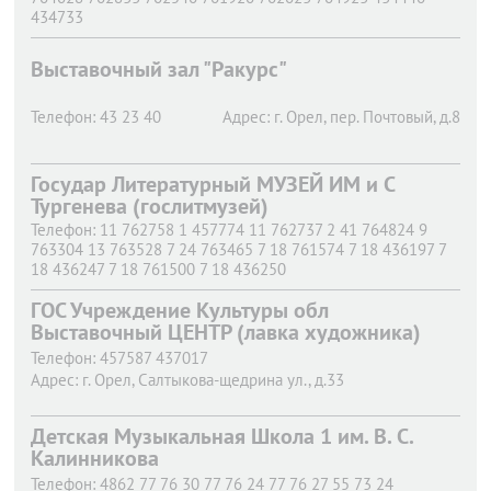
434733
Адрес:
г. Орел,
Ленина пл., д.2
Выставочный зал "Ракурс"
Телефон:
43 23 40
Адрес:
г. Орел,
пер. Почтовый, д.8
Государ Литературный МУЗЕЙ ИМ и С
Тургенева (гослитмузей)
Телефон:
11 762758 1 457774 11 762737 2 41 764824 9
763304 13 763528 7 24 763465 7 18 761574 7 18 436197 7
18 436247 7 18 761500 7 18 436250
Адрес:
г. Орел,
Тургенева ул., д.11
ГОС Учреждение Культуры обл
Выставочный ЦЕНТР (лавка художника)
Телефон:
457587 437017
Адрес:
г. Орел,
Салтыкова-щедрина ул., д.33
Детская Музыкальная Школа 1 им. В. С.
Калинникова
Телефон:
4862 77 76 30 77 76 24 77 76 27 55 73 24