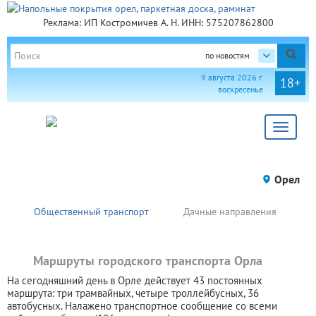
Реклама: ИП Костромичев А. Н. ИНН: 575207862800
по новостям
9 августа 2026 г.
18+
воскресенье
Toggle
navigat
Орел
Общественный транспорт
Дачные направления
Маршруты городского транспорта Орла
На сегодняшний день в Орле действует 43 постоянных
маршрута: три трамвайных, четыре троллейбусных, 36
автобусных. Налажено транспортное сообщение со всеми