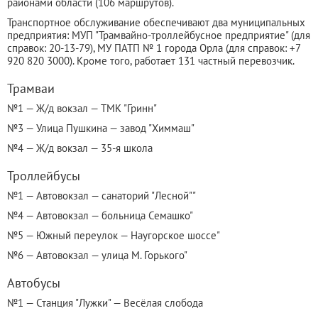
районами области (106 маршрутов).
Транспортное обслуживание обеспечивают два муниципальных
предприятия: МУП "Трамвайно-троллейбусное предприятие" (для
справок: 20-13-79), МУ ПАТП № 1 города Орла (для справок:
+7
920 820 3000
). Кроме того, работает 131 частный перевозчик.
Трамваи
№1 — Ж/д вокзал — ТМК "Гринн"
№3 — Улица Пушкина — завод "Химмаш"
№4 — Ж/д вокзал — 35-я школа
Троллейбусы
№1 — Автовокзал — санаторий "Лесной""
№4 — Автовокзал — больница Семашко"
№5 — Южный переулок — Наугорское шоссе"
№6 — Автовокзал — улица М. Горького"
Автобусы
№1 — Станция "Лужки" — Весёлая слобода