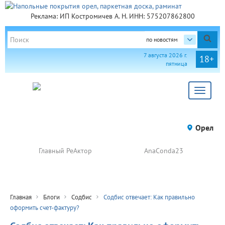
Реклама: ИП Костромичев А. Н. ИНН: 575207862800
по новостям
7 августа 2026 г.
18+
пятница
Toggle
navigat
Орел
Главный РеАктор
AnaConda23
Главная
Блоги
Содбис
Содбис отвечает: Как правильно
оформить счет-фактуру?