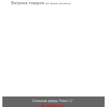
Витрина товаров
(на правах рекламы)
Стальная дверь "Нэкст 2"
От 35600 руб.