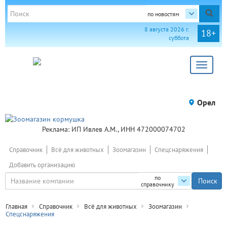
по новостям
8 августа 2026 г.
18+
суббота
Toggle
navigat
Орел
Реклама: ИП Ивлев А.М., ИНН 472000074702
Справочник
Всё для животных
Зоомагазин
Спецснаряжения
Добавить организацию
по
справочнику
Главная
Справочник
Всё для животных
Зоомагазин
Спецснаряжения