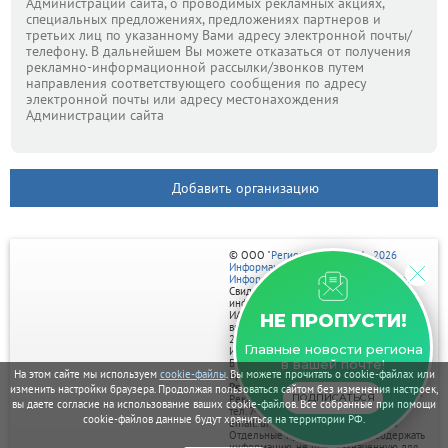
Администрации сайта, о проводимых рекламных акциях,
специальных предложениях, предложениях партнеров и
третьих лиц по указанному Вами адресу электронной почты/
телефону. В дальнейшем Вы можете отказаться от получения
рекламно-информационной рассылки/звонков путем
направления соответствующего сообщения по адресу
электронной почты или адресу местонахождения
Администрации сайта
Добавить организацию
© ООО
"Регион центр" 2004 - 2026
Информационное наполнение:
Информационное агентство vRossii.ru
Свидетельство о регистрации СМИ
информационного агентства vRossii.ru
ИА № ФС 77‑35502
НЕ ПРОПУСТИ!
выдано РОСКОМНАДЗОРом 04 марта
2009г.
Главные новости региона
И. О. Главного редактора Нарыков А. Н.
Баннеры на портале размещаются на
в вашей почте!
На этом сайте мы используем
cookie-файлы
. Вы можете прочитать о cookie-файлах или
правах рекламы.
Реклама на портале:
изменить настройки браузера. Продолжая пользоваться сайтом без изменения настроек,
ПОДПИСАТЬСЯ
Рекламное агентство "Умный маркетинг"
вы даете согласие на использование ваших cookie-файлов. Все собранные при помощи
тел. 7-910-267-70-40,
cookie-файлов данные будут храниться на территории РФ.
email: umnyy.marketing@yandex.ru
Отдельные публикации могут содержать
информацию, не предназначенную для