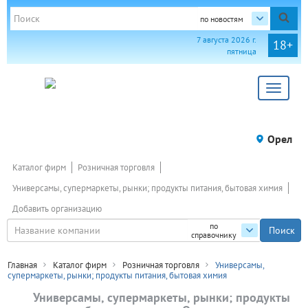
по новостям
7 августа 2026 г.
18+
пятница
Toggle
navigat
Орел
Каталог фирм
Розничная торговля
Универсамы, супермаркеты, рынки; продукты питания, бытовая химия
Добавить организацию
по
справочнику
Главная
Каталог фирм
Розничная торговля
Универсамы,
супермаркеты, рынки; продукты питания, бытовая химия
Универсамы, супермаркеты, рынки; продукты