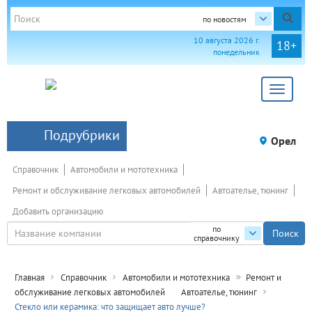
по новостям
10 августа 2026 г.
18+
понедельник
Toggle
navigat
Подрубрики
Орел
Справочник
Автомобили и мототехника
Ремонт и обслуживание легковых автомобилей
Автоателье, тюнинг
Добавить организацию
по
справочнику
Главная
Справочник
Автомобили и мототехника
Ремонт и
обслуживание легковых автомобилей
Автоателье, тюнинг
Стекло или керамика: что защищает авто лучше?