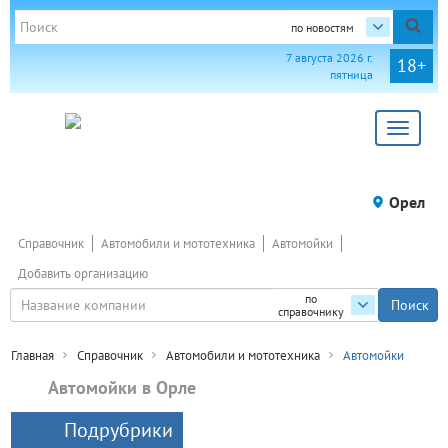
по новостям
7 августа 2026 г.
18+
пятница
Toggle
navigat
Орел
Справочник
Автомобили и мототехника
Автомойки
Добавить организацию
по
справочнику
Главная
Справочник
Автомобили и мототехника
Автомойки
Автомойки в Орле
Подрубрики