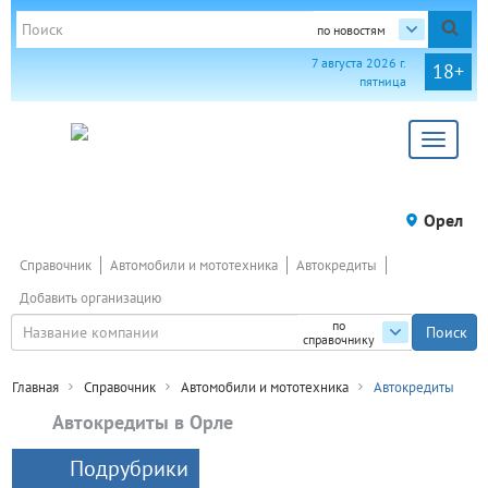
по новостям
7 августа 2026 г.
18+
пятница
Toggle
navigat
Орел
Справочник
Автомобили и мототехника
Автокредиты
Добавить организацию
по
справочнику
Главная
Справочник
Автомобили и мототехника
Автокредиты
Автокредиты в Орле
Подрубрики