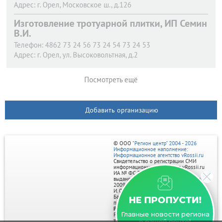
Адрес:
г. Орел,
Московское ш., д.126
Изготовление тротуарной плитки, ИП Семин
В.И.
Телефон:
4862 73 24 56 73 24 54 73 24 53
Адрес:
г. Орел,
ул. Высоковольтная, д.2
Посмотреть ещё
Добавить организацию
© ООО
"Регион центр" 2004 - 2026
Информационное наполнение:
Информационное агентство vRossii.ru
Свидетельство о регистрации СМИ
информационного агентства vRossii.ru
ИА № ФС 77‑35502
выдано РОСКОМНАДЗОРом 04 марта
2009г.
И. О. Главного редактора Нарыков А. Н.
Баннеры на портале размещаются на
НЕ ПРОПУСТИ!
правах рекламы.
Реклама на портале:
Главные новости региона
Рекламное агентство "Умный маркетинг"
тел. 7-910-267-70-40,
в вашей почте!