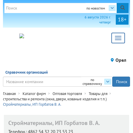
по новостям
6 августа 2026 г.
18+
четверг
Toggle
navigat
Орел
Справочник организаций
по
справочнику
Главная
Каталог фирм
Оптовая торговля
Товары для
строительства и ремонта (окна, двери, кованые изделия и т.п.)
Стройматериалы, ИП Горбатов В. А.
Стройматериалы, ИП Горбатов В. А.
Телефон.:
4862 54 32 20 73 53 23