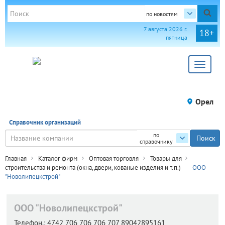
по новостям
7 августа 2026 г.
18+
пятница
Toggle
navigat
Орел
Справочник организаций
по
справочнику
Главная
Каталог фирм
Оптовая торговля
Товары для
строительства и ремонта (окна, двери, кованые изделия и т.п.)
ООО
"Новолипецкстрой"
ООО "Новолипецкстрой"
Телефон.:
4742 706 706 706 707 89042895161