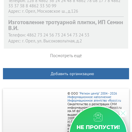
Телефон:
126 8 4862 36 14 24 48 8 4862 78 08 17 7 8 4862
33 37 38 8 4862 33 50 99
Адрес:
г. Орел,
Московское ш., д.126
Изготовление тротуарной плитки, ИП Семин
В.И.
Телефон:
4862 73 24 56 73 24 54 73 24 53
Адрес:
г. Орел,
ул. Высоковольтная, д.2
Посмотреть ещё
Добавить организацию
© ООО
"Регион центр" 2004 - 2026
Информационное наполнение:
Информационное агентство vRossii.ru
Свидетельство о регистрации СМИ
информационного агентства vRossii.ru
ИА № ФС 77‑35502
выдано РОСКОМНАДЗОРом 04 марта
2009г.
И. О. Главного редактора Нарыков А. Н.
Баннеры на портале размещаются на
НЕ ПРОПУСТИ!
правах рекламы.