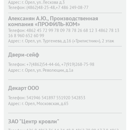
Адрес:
г. Орел,
ул. Лескова д.3
Телефон:
(4862)48-25-48,+7 486 249-08-77
Адрес:
г. Орел,
ул. Полесская, д.57,
Алексанян А.Ю., Производственная
компания «ПРОФИЛЬ-КОМ»
Телефон:
4862 45 72 99 78 09 78 78 26 68 12 3 4862 78 13
16 8 960 652 60 99
Адрес:
г. Орел,
ул. Тургенева, д.16 («Трилистник»), 2 этаж
Двери-сейф
Телефон:
+7(4862)54-44-66, +7(919)268-75-98
Адрес:
г. Орел,
ул. Революции, д.1а
Декарт ООО
Телефон:
541946 541897 551920 542853
Адрес:
г. Орел,
Московская, д.65
ЗАО "Центр кровли"