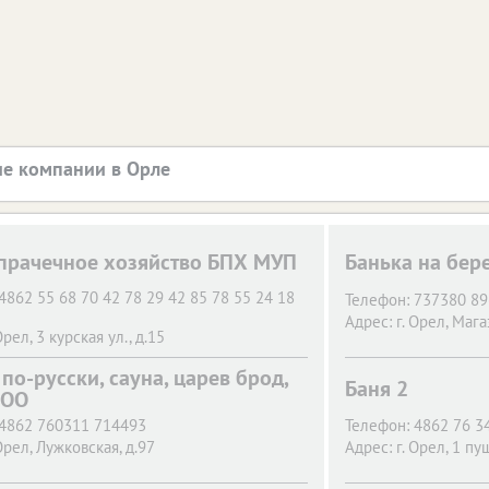
е компании в Орле
прачечное хозяйство БПХ МУП
Банька на бер
4862 55 68 70 42 78 29 42 85 78 55 24 18
Телефон:
737380 8
Адрес:
г. Орел,
Магаз
Орел,
3 курская ул., д.15
по-русски, сауна, царев брод,
Баня 2
ООО
4862 760311 714493
Телефон:
4862 76 3
Орел,
Лужковская, д.97
Адрес:
г. Орел,
1 пуш