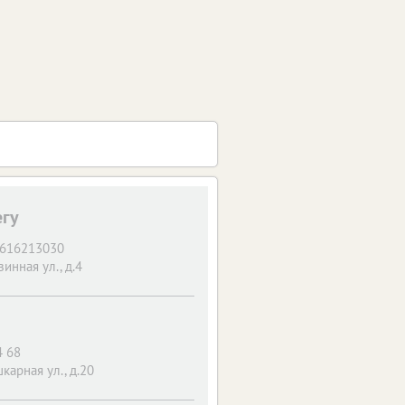
егу
9616213030
инная ул., д.4
4 68
карная ул., д.20