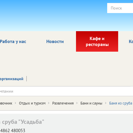
Кафе и
Работа у нас
Новости
К
рестораны
организаций
авочник
Отдых и туризм
Развлечения
Бани и сауны
Баня из сруба 
з сруба "Усадьба"
4862 480053