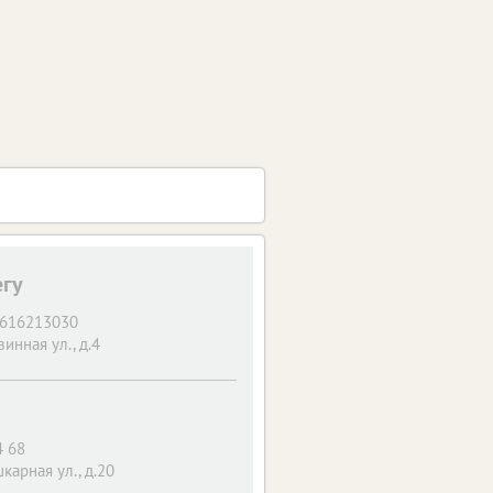
егу
9616213030
инная ул., д.4
4 68
карная ул., д.20