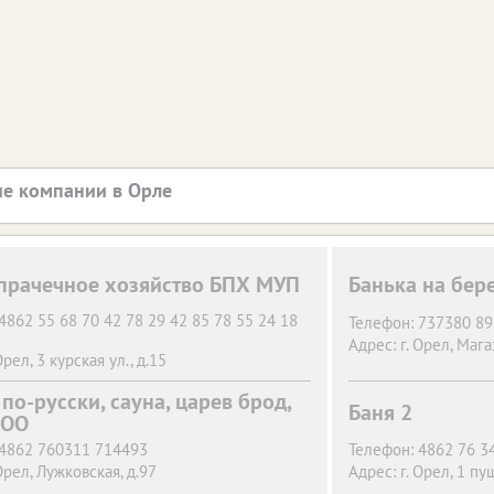
е компании в Орле
прачечное хозяйство БПХ МУП
Банька на бер
4862 55 68 70 42 78 29 42 85 78 55 24 18
Телефон:
737380 8
Адрес:
г. Орел,
Магаз
Орел,
3 курская ул., д.15
по-русски, сауна, царев брод,
Баня 2
ООО
4862 760311 714493
Телефон:
4862 76 3
Орел,
Лужковская, д.97
Адрес:
г. Орел,
1 пуш