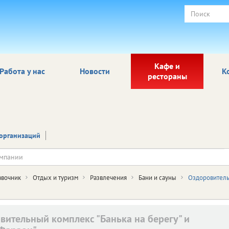
Кафе и
Работа у нас
Новости
К
рестораны
организаций
авочник
Отдых и туризм
Развлечения
Бани и сауны
Оздоровительн
вительный комплекс "Банька на берегу" и