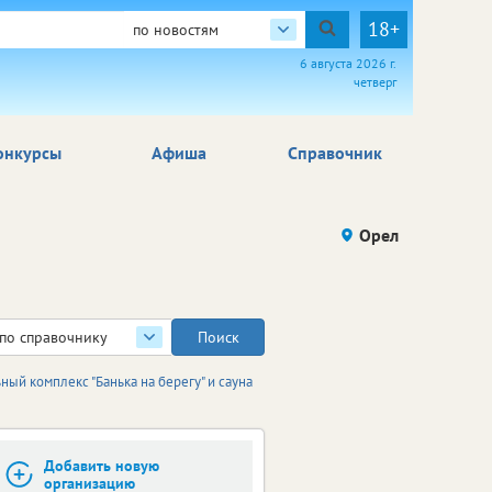
18+
по новостям
6 августа 2026 г.
четверг
онкурсы
Афиша
Справочник
Орел
по справочнику
ый комплекс "Банька на берегу" и сауна
Добавить новую
организацию