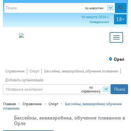
по новостям
10 августа 2026 г.
18+
понедельник
Toggle
navigat
Орел
Справочник
Спорт
Бассейны, аквааэробика, обучение плаванию
Добавить организацию
по
справочнику
Главная
Справочник
Спорт
Бассейны, аквааэробика, обучение
плаванию
Бассейны, аквааэробика, обучение плаванию в
Орле