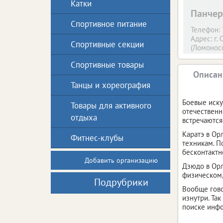
Катки
Панчер
Спортивное питание
Телефон:
Адрес:
г. 
Спортивные секции
(Ломоносо
на микрор
Спортивные товары
Описан
Танцы и хореография
Боевые иску
Товары для активного
отечественн
отдыха
встречаются
Каратэ в Ор
Фитнес-клубы
техникам. П
бесконтактн
Добавить организацию
Дзюдо в Орл
физическом,
Подрубрики
Вообще гово
изнутри. Та
поиске инф