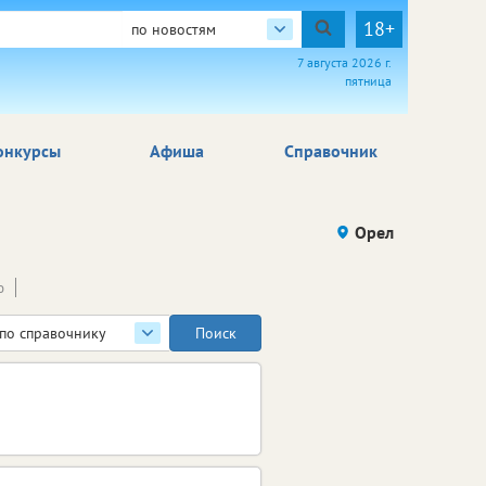
18+
по новостям
7 августа 2026 г.
пятница
онкурсы
Афиша
Справочник
Орел
ю
по справочнику