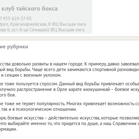
 клуб тайского бокса
7 953 619-37-05
Орел,
Красноармейская, 8 ФЦ Высшая лига
ва 6, ост. б-ца Семашко) ФЦ Высшая лига
айоне Раздольная, 80
ие рубрики
сства довольно развиты в нашем городе. К примеру, давно завоевал
ый вид борьбы. Чаще всего дети занимаются спортивной разновидн
 и секции с военным уклоном.
ле тоже пользуется спросом. Данный вид борьбы привлекает особ
олучило распространение в Орле карате киокушинкай – боевое иск
ого боя.
е тоже не теряет популярность. Многих привлекает возможность с
 так и в психологическом отношении.
ря, боевые искусства – действительно искусства, которые позволяю
к что выбирайте именно то, что придется по душе, а наш Справочни
ормации.