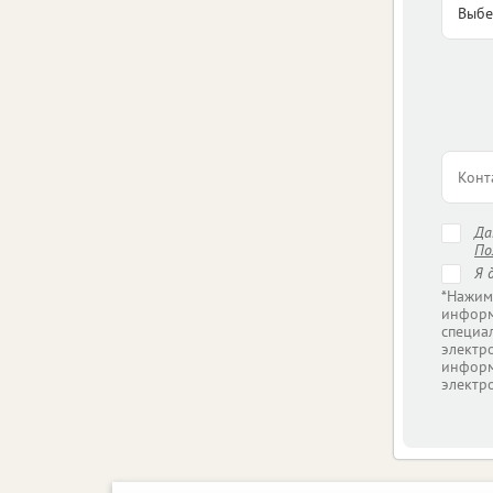
Д
По
Я 
*Нажим
информ
специа
электр
информ
электр