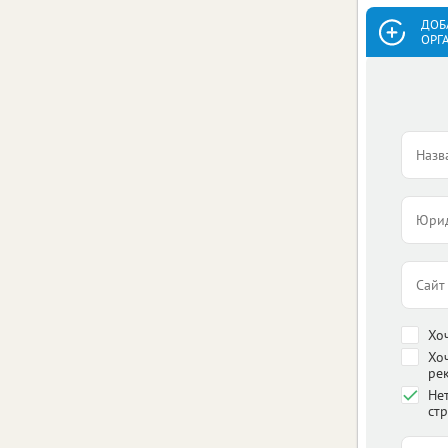
ДОБ
ОРГ
Хо
Хо
ре
Нет
стр