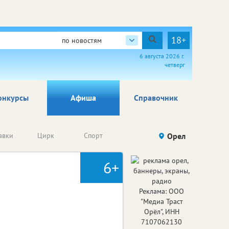
18+
по новостям
6 августа 2026 г.
четверг
онкурсы
Афиша
Справочник
Анонсы
авки
Цирк
Спорт
Детям
Орел
Го
конкурсов
6+
Реклама: ООО
"Медиа Траст
Орёл", ИНН
7107062130