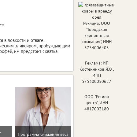
Реклама: ООО
енс
"Городская
клининговая
 в ловкости и отваге.
компания", ИНН
ическим эликсиром, пробуждающим
5754006405
рофей, им предстоит схватка
Реклама: ИП
Костенников Я.О ,
ИНН
575300050627
ООО "Регион
центр", ИНН
4817003180
о
Домашние упражнения и
Программа снижения веса
тренировки