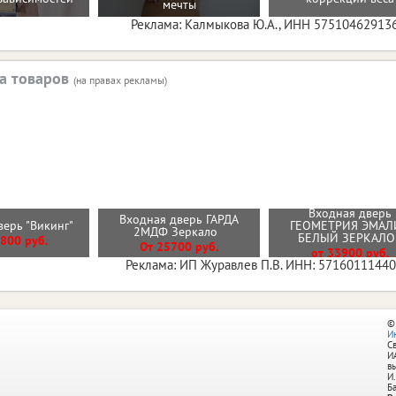
мечты
Реклама: Калмыкова Ю.А., ИНН 57510462913
а товаров
(на правах рекламы)
Входная дверь
Входная дверь ГАРДА
верь "Викинг"
ГЕОМЕТРИЯ ЭМАЛ
2МДФ Зеркало
БЕЛЫЙ ЗЕРКАЛ
800 руб.
От 25700 руб.
от 33900 руб.
Реклама: ИП Журавлев П.В. ИНН: 5716011144
©
И
С
И
в
И.
Б