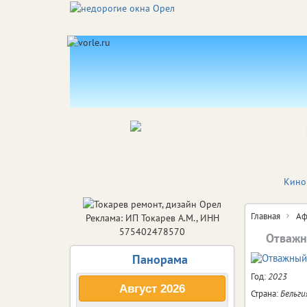
Кино
Главная
Аф
Реклама: ИП Токарев А.М., ИНН
575402478570
Отважн
Панорама
Год:
2023
Август
2026
Страна:
Бельги