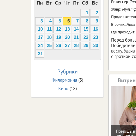
Режиссер:
Том
Пн
Вт
Ср
Чт
Пт
Сб
Вс
Жанр:
Мультфи
1
2
Продолжитель
3
4
5
6
7
8
9
В ролях:
Линк 
10
11
12
13
14
15
16
Где проходит:
17
18
19
20
21
22
23
Перед больш
Победителей
24
25
26
27
28
29
30
весну. Удач
31
с грозной с
Рубрики
Витрин
Филармония
(3)
Кино
(18)
Помощь в
пищевых 