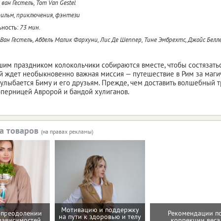
 ван Гестель, Tom Van Gestel
льм, приключения, фэнтези
ность:
73 мин.
Ван Гестель, Абдель Малик Фархуни, Лис Де Шеппер, Тине Эмбрехтс, Джойс Белл
им праздником колокольчики собираются вместе, чтобы состязаться
 ждет необыкновенно важная миссия — путешествие в Рим за маг
а улыбается Биму и его друзьям. Прежде, чем доставить волшебный т
оперницей Авророй и бандой хулиганов.
а товаров
(на правах рекламы)
Мотивацию и поддержку
 преодолении
Рекомендации п
на пути к здоровью и телу
зависимостей
коррекции веса