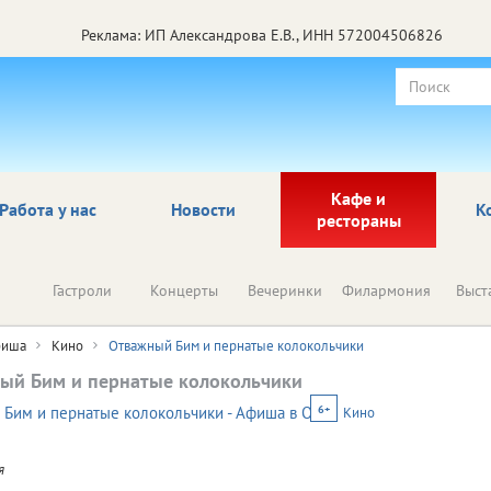
Реклама: ИП Александрова Е.В., ИНН 572004506826
Кафе и
Работа у нас
Новости
К
рестораны
Гастроли
Концерты
Вечеринки
Филармония
Выст
иша
Кино
Отважный Бим и пернатые колокольчики
ый Бим и пернатые колокольчики
6+
Кино
я