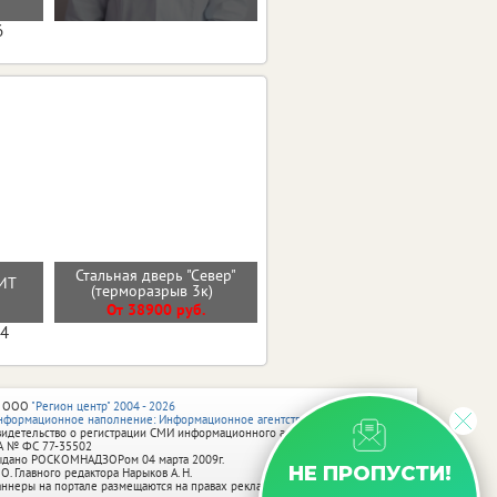
6
Стальная дверь "Север"
Входная дверь МОЛДИНГ
ИТ
(терморазрыв 3к)
ЭМАЛИТ БЕЛЫЙ
О
От 38900 руб.
От 30100 руб.
04
 ООО
"Регион центр" 2004 - 2026
нформационное наполнение: Информационное агентство vRossii.ru
видетельство о регистрации СМИ информационного агентства vRossii.ru
А № ФС 77‑35502
ыдано РОСКОМНАДЗОРом 04 марта 2009г.
НЕ ПРОПУСТИ!
 О. Главного редактора Нарыков А. Н.
аннеры на портале размещаются на правах рекламы.