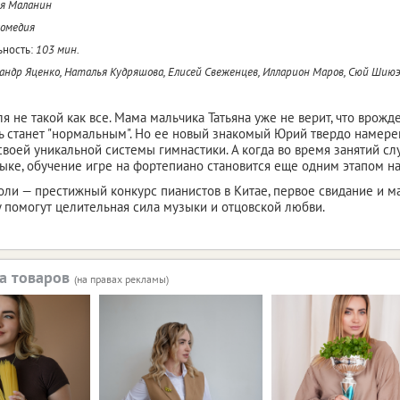
я Маланин
комедия
ность:
103 мин.
андр Яценко, Наталья Кудряшова, Елисей Свеженцев, Илларион Маров, Сюй Шию
я не такой как все. Мама мальчика Татьяна уже не верит, что врожд
ь станет "нормальным". Но ее новый знакомый Юрий твердо намере
воей уникальной системы гимнастики. А когда во время занятий слу
зыке, обучение игре на фортепиано становится еще одним этапом н
оли — престижный конкурс пианистов в Китае, первое свидание и м
 помогут целительная сила музыки и отцовской любви.
а товаров
(на правах рекламы)