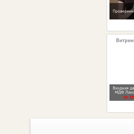
Проверенн
Витрин
Входная д
МДФ Лак
От 30