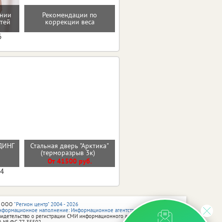
ении
Рекомендации по
Программа снижения веса
тей
коррекции веса
6
ДИНГ
Стальная дверь "Арктика"
Стальная дверь "Дуэт Б"
Й
(терморазрыв 3к)
От 32000 руб.
От 41500 руб.
04
 ООО
"Регион центр" 2004 - 2026
нформационное наполнение: Информационное агентство vRossii.ru
видетельство о регистрации СМИ информационного агентства vRossii.ru
А № ФС 77‑35502