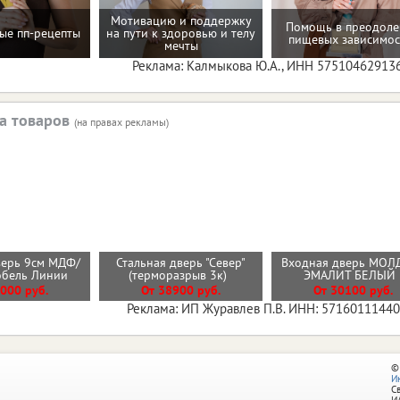
Мотивацию и поддержку
Помощь в преодол
ые пп-рецепты
на пути к здоровью и телу
пищевых зависимос
мечты
Реклама: Калмыкова Ю.А., ИНН 57510462913
а товаров
(на правах рекламы)
верь 9см МДФ/
Стальная дверь "Север"
Входная дверь МОЛ
обель Линии
(терморазрыв 3к)
ЭМАЛИТ БЕЛЫ
000 руб.
От 38900 руб.
От 30100 руб.
Реклама: ИП Журавлев П.В. ИНН: 5716011144
©
И
С
И