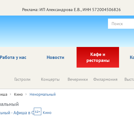
Реклама: ИП Александрова Е.В., ИНН 572004506826
Кафе и
Работа у нас
Новости
К
рестораны
Гастроли
Концерты
Вечеринки
Филармония
Выст
иша
Кино
Ненормальный
мальный
12+
Кино