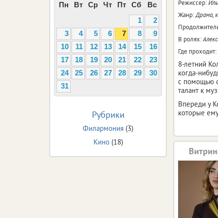
Режиссер:
Иль
Пн
Вт
Ср
Чт
Пт
Сб
Вс
Жанр:
Драма, 
1
2
Продолжитель
3
4
5
6
7
8
9
В ролях:
Алекс
10
11
12
13
14
15
16
Где проходит:
17
18
19
20
21
22
23
8-летний Кол
когда-нибуд
24
25
26
27
28
29
30
с помощью с
31
талант к му
Впереди у К
которые ему
Рубрики
Филармония
(3)
Кино
(18)
Витрин