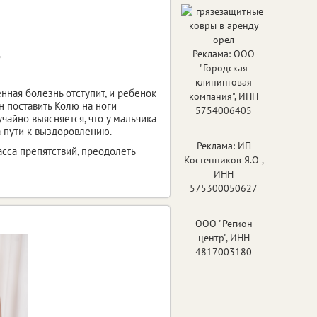
Реклама: ООО
э
"Городская
клининговая
енная болезнь отступит, и ребенок
компания", ИНН
н поставить Колю на ноги
5754006405
чайно выясняется, что у мальчика
а пути к выздоровлению.
Реклама: ИП
асса препятствий, преодолеть
Костенников Я.О ,
ИНН
575300050627
ООО "Регион
центр", ИНН
4817003180