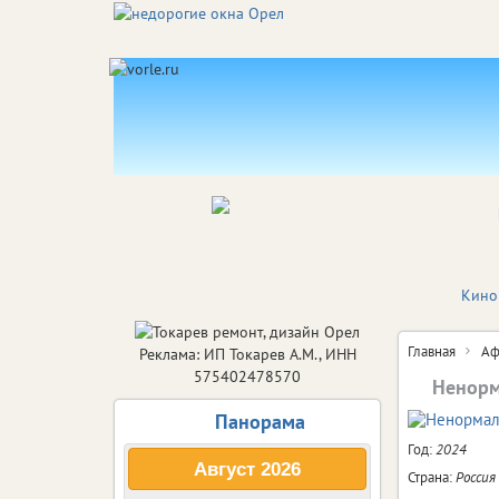
Кино
Главная
Аф
Реклама: ИП Токарев А.М., ИНН
575402478570
Ненор
Панорама
Год:
2024
Август
2026
Страна:
Россия