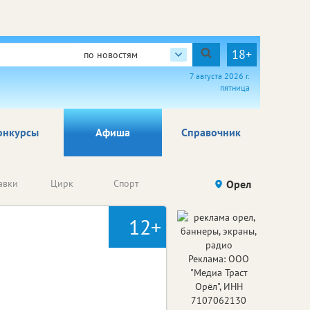
18+
по новостям
7 августа 2026 г.
пятница
онкурсы
Афиша
Справочник
Анонсы
авки
Цирк
Спорт
Детям
Орел
Го
конкурсов
12+
Реклама: ООО
"Медиа Траст
Орёл", ИНН
7107062130