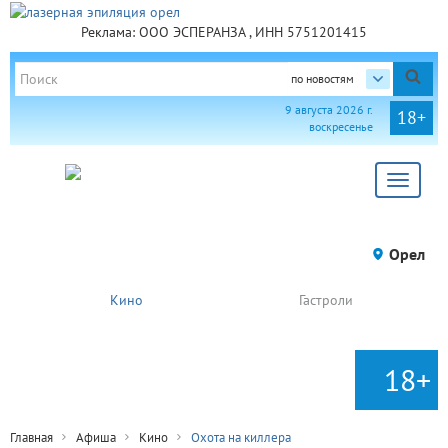
Реклама: ООО ЭСПЕРАНЗА , ИНН 5751201415
по новостям
9 августа 2026 г.
18+
воскресенье
Toggle
navigat
Орел
Кино
Гастроли
18+
Главная
Афиша
Кино
Охота на киллера