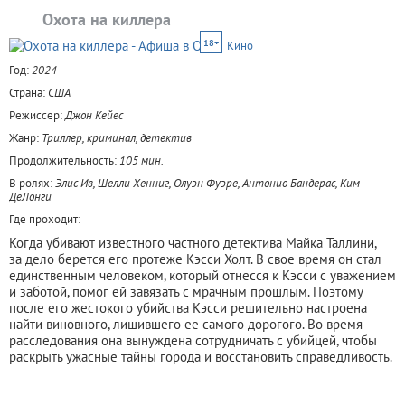
Охота на киллера
18+
Кино
Год:
2024
Страна:
США
Режиссер:
Джон Кейес
Жанр:
Триллер, криминал, детектив
Продолжительность:
105 мин.
В ролях:
Элис Ив, Шелли Хенниг, Олуэн Фуэре, Антонио Бандерас, Ким
ДеЛонги
Где проходит:
Когда убивают известного частного детектива Майка Таллини,
за дело берется его протеже Кэсси Холт. В свое время он стал
единственным человеком, который отнесся к Кэсси с уважением
и заботой, помог ей завязать с мрачным прошлым. Поэтому
после его жестокого убийства Кэсси решительно настроена
найти виновного, лишившего ее самого дорогого. Во время
расследования она вынуждена сотрудничать с убийцей, чтобы
раскрыть ужасные тайны города и восстановить справедливость.