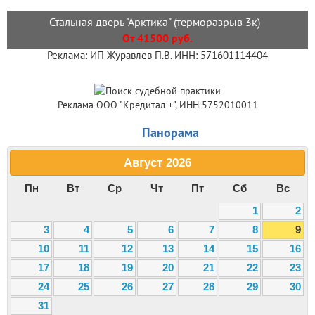
Стальная дверь "Арктика" (терморазрыв 3к)
От 41500 руб.
Реклама: ИП Журавлев П.В. ИНН: 571601114404
Реклама ООО "Кредитал +", ИНН 5752010011
Панорама
Август
2026
Пн
Вт
Ср
Чт
Пт
Сб
Вс
1
2
3
4
5
6
7
8
9
10
11
12
13
14
15
16
17
18
19
20
21
22
23
24
25
26
27
28
29
30
31