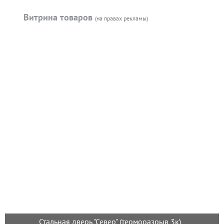
Витрина товаров
(на правах рекламы)
Стальная дверь "Север" (терморазрыв 3к)