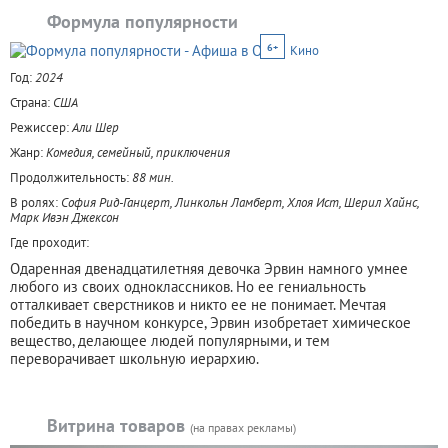
Формула популярности
6+
Кино
Год:
2024
Страна:
США
Режиссер:
Али Шер
Жанр:
Комедия, семейный, приключения
Продолжительность:
88 мин.
В ролях:
София Рид-Ганцерт, Линкольн Ламберт, Хлоя Ист, Шерил Хайнс,
Марк Ивэн Джексон
Где проходит:
Одаренная двенадцатилетняя девочка Эрвин намного умнее
любого из своих одноклассников. Но ее гениальность
отталкивает сверстников и никто ее не понимает. Мечтая
победить в научном конкурсе, Эрвин изобретает химическое
вещество, делающее людей популярными, и тем
переворачивает школьную иерархию.
Витрина товаров
(на правах рекламы)