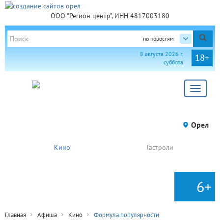
ООО "Регион центр", ИНН 4817003180
по новостям
8 августа 2026 г.
18+
суббота
Toggle
navigat
Орел
Кино
Гастроли
6+
Главная
Афиша
Кино
Формула популярности