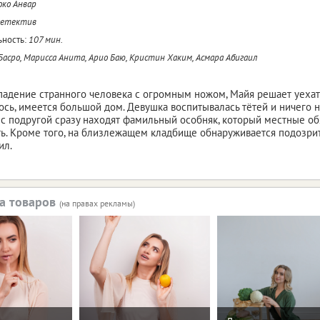
ко Анвар
детектив
ность:
107 мин.
Басро, Марисса Анита, Арио Баю, Кристин Хаким, Асмара Абигаил
адение странного человека с огромным ножом, Майя решает уехать 
ось, имеется большой дом. Девушка воспитывалась тётей и ничего н
 с подругой сразу находят фамильный особняк, который местные об
ь. Кроме того, на близлежащем кладбище обнаруживается подозри
ил.
а товаров
(на правах рекламы)