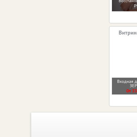
Восстано
р
Витрин
Входная 
ЗЕ
От 33