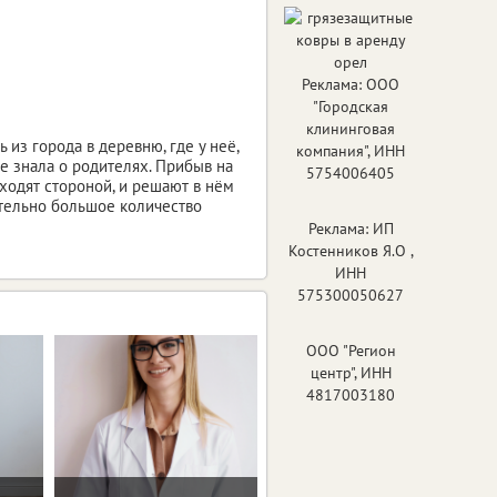
Реклама: ООО
"Городская
клининговая
из города в деревню, где у неё,
компания", ИНН
е знала о родителях. Прибыв на
5754006405
ходят стороной, и решают в нём
тельно большое количество
Реклама: ИП
Костенников Я.О ,
ИНН
575300050627
ООО "Регион
центр", ИНН
4817003180