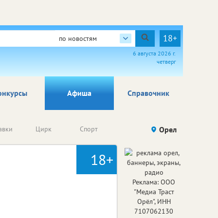
18+
по новостям
6 августа 2026 г.
четверг
онкурсы
Афиша
Справочник
Анонсы
авки
Цирк
Спорт
Детям
Орел
Го
конкурсов
18+
Реклама: ООО
"Медиа Траст
Орёл", ИНН
7107062130