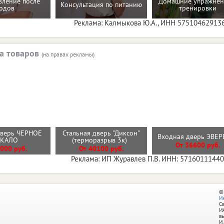
вление после
Домашние упражнен
Консультация по питанию
одов
тренировки
Реклама: Калмыкова Ю.А., ИНН 57510462913
а товаров
(на правах рекламы)
дверь ЧЕРНОЕ
Стальная дверь "Диксон"
Входная дверь ЭВЕ
РКАЛО
(терморазрыв 3к)
От 36600 руб.
000 руб.
От 40100 руб.
Реклама: ИП Журавлев П.В. ИНН: 5716011144
©
И
С
И
в
И.