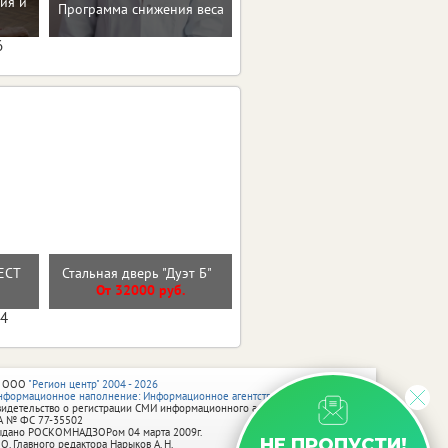
ия и
Рекомендации по
Программа снижения веса
коррекции веса
6
РЕСТ
Стальная дверь "Дуэт Б"
Стальная дверь "Лира"
От 32000 руб.
От 32000 руб.
04
 ООО
"Регион центр" 2004 - 2026
нформационное наполнение: Информационное агентство vRossii.ru
видетельство о регистрации СМИ информационного агентства vRossii.ru
А № ФС 77‑35502
ыдано РОСКОМНАДЗОРом 04 марта 2009г.
НЕ ПРОПУСТИ!
 О. Главного редактора Нарыков А. Н.