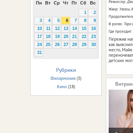
Режиссер:
Джо
Пн
Вт
Ср
Чт
Пт
Сб
Вс
Жанр:
Ужасы, 
1
2
Продолжитель
3
4
5
6
7
8
9
В ролях:
Тара 
10
11
12
13
14
15
16
Где проходит:
17
18
19
20
21
22
23
Пережив нап
как выяснил
24
25
26
27
28
29
30
место, Майя
31
переночеват
детских мог
Рубрики
Филармония
(3)
Витрин
Кино
(18)