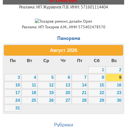
Реклама: ИП Журавлев П.В. ИНН: 571601114404
Реклама: ИП Токарев А.М., ИНН 575402478570
Панорама
Август
2026
Пн
Вт
Ср
Чт
Пт
Сб
Вс
1
2
3
4
5
6
7
8
9
10
11
12
13
14
15
16
17
18
19
20
21
22
23
24
25
26
27
28
29
30
31
Рубрики