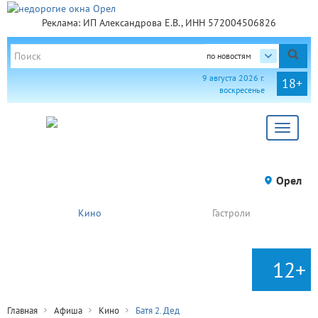
Реклама: ИП Александрова Е.В., ИНН 572004506826
по новостям
9 августа 2026 г.
18+
воскресенье
Toggle
navigat
Орел
Кино
Гастроли
12+
Главная
Афиша
Кино
Батя 2. Дед