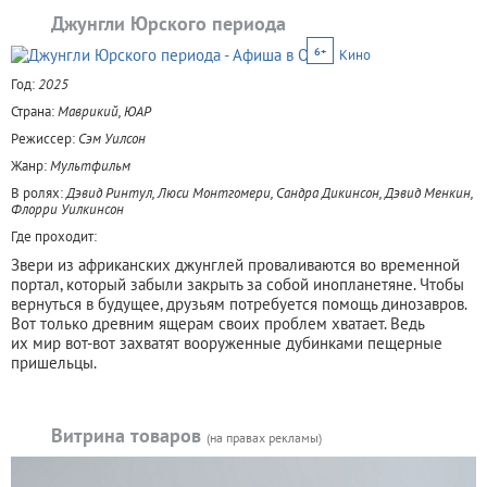
Джунгли Юрского периода
6+
Кино
Год:
2025
Страна:
Маврикий, ЮАР
Режиссер:
Сэм Уилсон
Жанр:
Мультфильм
В ролях:
Дэвид Ринтул, Люси Монтгомери, Сандра Дикинсон, Дэвид Менкин,
Флорри Уилкинсон
Где проходит:
Звери из африканских джунглей проваливаются во временной
портал, который забыли закрыть за собой инопланетяне. Чтобы
вернуться в будущее, друзьям потребуется помощь динозавров.
Вот только древним ящерам своих проблем хватает. Ведь
их мир вот-вот захватят вооруженные дубинками пещерные
пришельцы.
Витрина товаров
(на правах рекламы)