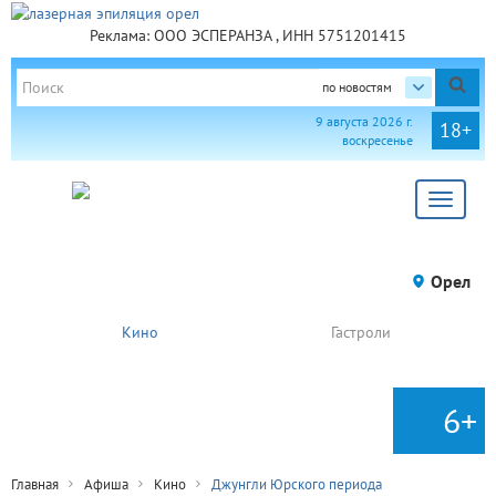
Реклама: ООО ЭСПЕРАНЗА , ИНН 5751201415
по новостям
9 августа 2026 г.
18+
воскресенье
Toggle
navigat
Орел
Кино
Гастроли
6+
Главная
Афиша
Кино
Джунгли Юрского периода