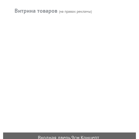
Витрина товаров
(на правах рекламы)
Входная дверь 9см Концепт