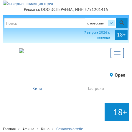
Реклама: ООО ЭСПЕРАНЗА , ИНН 5751201415
по новостям
7 августа 2026 г.
18+
пятница
Toggle
navigat
Орел
Кино
Гастроли
18+
Главная
Афиша
Кино
Сожалею о тебе