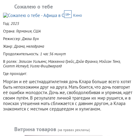
Сожалею о тебе
18+
Кино
Год:
2025
Страна:
Германия, США
Режиссер:
Джош Бун
Жанр:
Драма, мелодрама
Продолжительность:
1 час 56 минут
В ролях:
Эллисон Уильямс, Маккенна Грейс, Дэйв Франко, Мэйсон Темз,
Скотт Иствуд, Уилла Фицджералд
Где проходит:
Морган и её шестнадцатилетняя дочь Клара больше всего хотят
быть непохожими друг на друга. Мать боится, что дочь повторит
её ошибки молодости. Дочь же, свободолюбивая и упрямая, идёт
своим путём. В результате личной трагедии их мир рушится, и в
поисках утешения мать сближается с давним другом, а Клара
знакомится с местным сердцеедом и хулиганом.
Витрина товаров
(на правах рекламы)