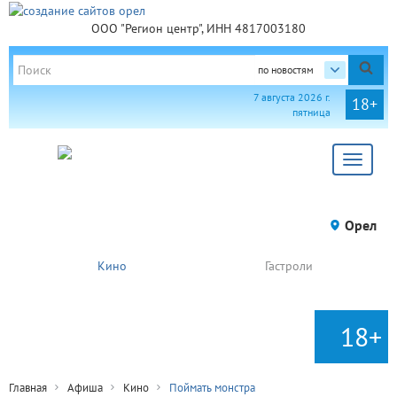
ООО "Регион центр", ИНН 4817003180
по новостям
7 августа 2026 г.
18+
пятница
Toggle
navigat
Орел
Кино
Гастроли
18+
Главная
Афиша
Кино
Поймать монстра