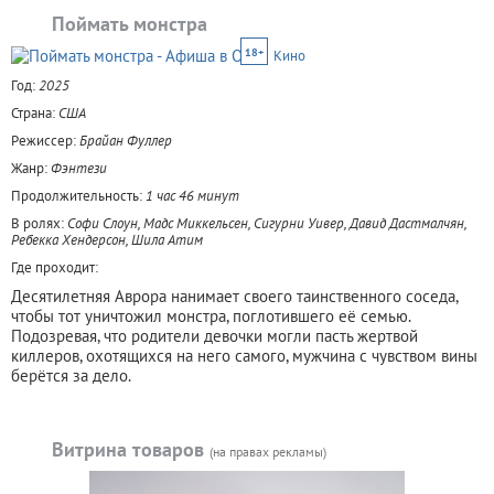
Поймать монстра
18+
Кино
Год:
2025
Страна:
США
Режиссер:
Брайан Фуллер
Жанр:
Фэнтези
Продолжительность:
1 час 46 минут
В ролях:
Софи Слоун, Мадс Миккельсен, Сигурни Уивер, Давид Дастмалчян,
Ребекка Хендерсон, Шила Атим
Где проходит:
Десятилетняя Аврора нанимает своего таинственного соседа,
чтобы тот уничтожил монстра, поглотившего её семью.
Подозревая, что родители девочки могли пасть жертвой
киллеров, охотящихся на него самого, мужчина с чувством вины
берётся за дело.
Витрина товаров
(на правах рекламы)